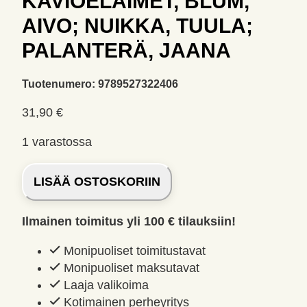
KAVIOELÄIMET, BLUM,
AIVO; NUIKKA, TUULA;
PALANTERÄ, JAANA
Tuotenumero:
9789527322406
31,90
€
1 varastossa
Kavioeläimet,
LISÄÄ OSTOSKORIIN
Blum,
Aivo;
Ilmainen toimitus yli 100 € tilauksiin!
Nuikka,
Tuula;
Monipuoliset toimitustavat
Palanterä,
Monipuoliset maksutavat
Jaana
Laaja valikoima
määrä
Kotimainen perheyritys