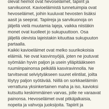
olevat heimot ovat hevoseläimet, tapiirit ja
sarvikuonot. Kavioeläimistä tunnetuimpia ovat
hevoseläimet, joihin kuuluvat hevosten lisäksi
aasit ja seeprat. Tapiireja ja sarvikuonoja on
jäljellä vielä muutamia lajeja, vaikka niistäkin
monet ovat kuolleet jo sukupuuttoon. Osa
jäljellä olevista lajeistakin kituuttaa sukupuuton
partaalla.
Kaikki kavioeläimet ovat melko suurikokoisia
eläimiä. Ne ovat kasvinsyöjiä, joten ne joutuvat
syömään hyvin paljon ja usein ylläpitääkseen
ruumiinpainonsa pelkällä kasviravinnolla. Ne
tarvitsevat selviytyäkseen suuret elintilat, joilta
löytyy paljon syötävää. Niillä on sorkkaeläimiin
verrattuna yksinkertainen maha ja iso, kavioksi
kutsuttu keskimmäinen varvas, jolle ne varaavat
painonsa. Hevoseläimet ovat pitkäjalkaisia,
nopeita ja vahvoja juoksijoita. Tapiirit ja