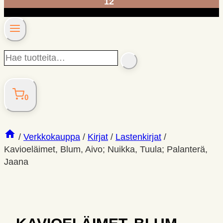
12
Hae
SEARCH
tuotteita…
0
/
Verkkokauppa
/
Kirjat
/
Lastenkirjat
/
Kavioeläimet, Blum, Aivo; Nuikka, Tuula; Palanterä,
Jaana