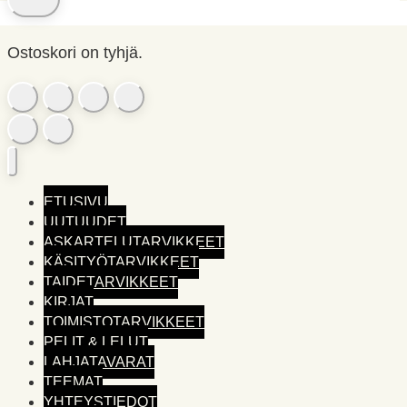
Ostoskori on tyhjä.
ETUSIVU
UUTUUDET
ASKARTELUTARVIKKEET
KÄSITYÖTARVIKKEET
TAIDETARVIKKEET
KIRJAT
TOIMISTO­TARVIKKEET
PELIT & LELUT
LAHJATAVARAT
TEEMAT
YHTEYSTIEDOT