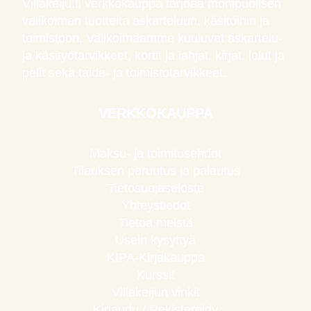
Villakeiju.fi verkkokauppa tarjoaa monipuolisen
valikoiman tuotteita askarteluun, käsitöihin ja
toimistoon. Valikoimaamme kuuluvat askartelu-
ja käsityötarvikkeet, kortit ja lahjat, kirjat, lelut ja
pelit sekä taide- ja toimistotarvikkeet.
VERKKOKAUPPA
Maksu- ja toimitusehdot
Tilauksen peruutus ja palautus
Tietosuojaseloste
Yhteystiedot
Tietoa meistä
Usein kysyttyä
KIPA-Kirjakauppa
Kurssit
Villakeijun vinkit
Kirjaudu / Rekisteröidy