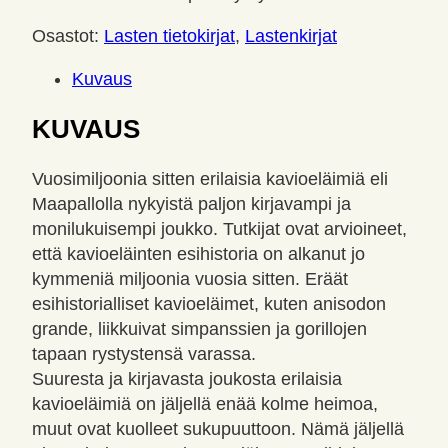
Osastot:
Lasten tietokirjat
,
Lastenkirjat
Kuvaus
KUVAUS
Vuosimiljoonia sitten erilaisia kavioeläimiä eli
Maapallolla nykyistä paljon kirjavampi ja
monilukuisempi joukko. Tutkijat ovat arvioineet,
että kavioeläinten esihistoria on alkanut jo
kymmeniä miljoonia vuosia sitten. Eräät
esihistorialliset kavioeläimet, kuten anisodon
grande, liikkuivat simpanssien ja gorillojen
tapaan rystystensä varassa.
Suuresta ja kirjavasta joukosta erilaisia
kavioeläimiä on jäljellä enää kolme heimoa,
muut ovat kuolleet sukupuuttoon. Nämä jäljellä