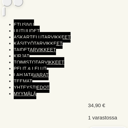
ETUSIVU
UUTUUDET
ASKARTELUTARVIKKEET
KÄSITYÖTARVIKKEET
TAIDETARVIKKEET
KIRJAT
TOIMISTO­TARVIKKEET
PELIT & LELUT
LAHJATAVARAT
TEEMAT
YHTEYSTIEDOT
MYYMÄLÄ
34,90
€
1 varastossa