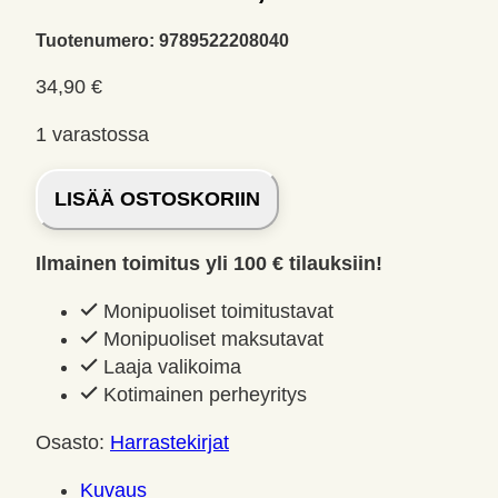
Tuotenumero:
9789522208040
34,90
€
1 varastossa
Keräilykirja
LISÄÄ OSTOSKORIIN
-
Osa
Ilmainen toimitus yli 100 € tilauksiin!
1.
Jukarainen,
Monipuoliset toimitustavat
Ilkka
Monipuoliset maksutavat
määrä
Laaja valikoima
Kotimainen perheyritys
Osasto:
Harrastekirjat
Kuvaus