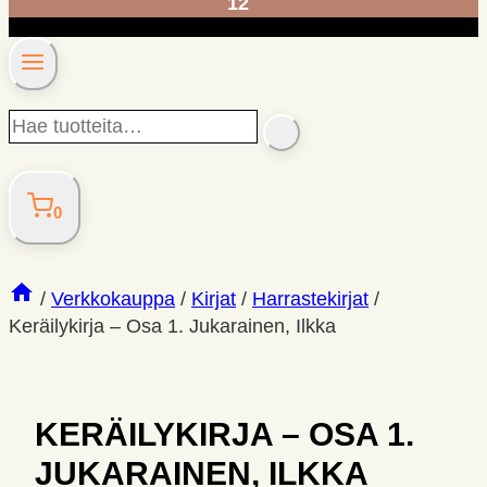
12
Hae
SEARCH
tuotteita…
0
/
Verkkokauppa
/
Kirjat
/
Harrastekirjat
/
Keräilykirja – Osa 1. Jukarainen, Ilkka
KERÄILYKIRJA – OSA 1.
JUKARAINEN, ILKKA