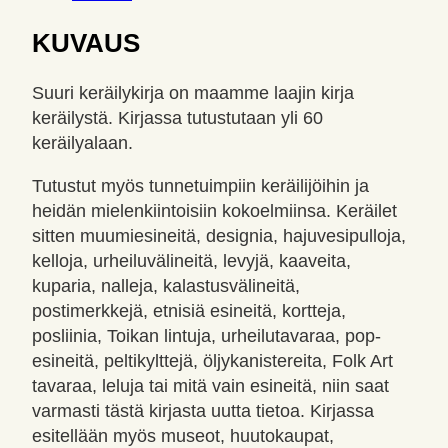
KUVAUS
Suuri keräilykirja on maamme laajin kirja
keräilystä. Kirjassa tutustutaan yli 60
keräilyalaan.
Tutustut myös tunnetuimpiin keräilijöihin ja
heidän mielenkiintoisiin kokoelmiinsa. Keräilet
sitten muumiesineitä, designia, hajuvesipulloja,
kelloja, urheiluvälineitä, levyjä, kaaveita,
kuparia, nalleja, kalastusvälineitä,
postimerkkejä, etnisiä esineitä, kortteja,
posliinia, Toikan lintuja, urheilutavaraa, pop-
esineitä, peltikylttejä, öljykanistereita, Folk Art
tavaraa, leluja tai mitä vain esineitä, niin saat
varmasti tästä kirjasta uutta tietoa. Kirjassa
esitellään myös museot, huutokaupat,