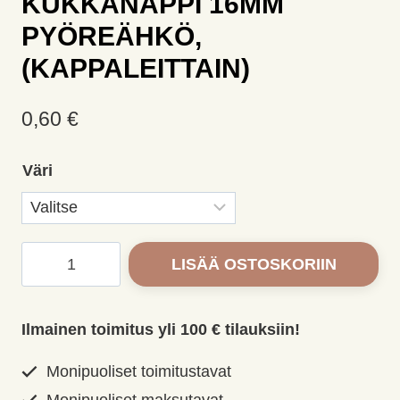
KUKKANAPPI 16MM
PYÖREÄHKÖ,
(KAPPALEITTAIN)
0,60
€
Väri
Kukkanappi
LISÄÄ OSTOSKORIIN
16mm
pyöreähkö,
(kappaleittain)
Ilmainen toimitus yli 100 € tilauksiin!
määrä
Monipuoliset toimitustavat