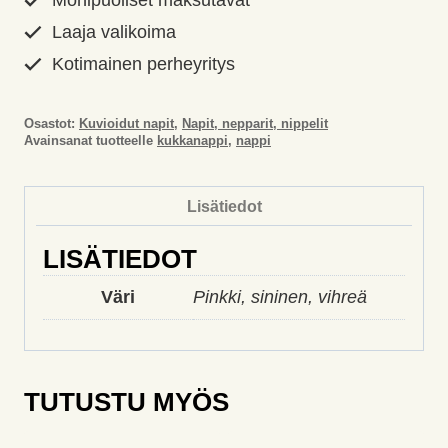
Monipuoliset maksutavat
Laaja valikoima
Kotimainen perheyritys
Osastot:
Kuvioidut napit
,
Napit, nepparit, nippelit
Avainsanat tuotteelle
kukkanappi
,
nappi
Lisätiedot
LISÄTIEDOT
Väri
Pinkki, sininen, vihreä
TUTUSTU MYÖS