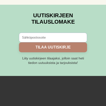
muunnelma.
muunnelma.
Voit
Voit
UUTISKIRJEEN
tehdä
tehdä
TILAUSLOMAKE
valinnat
valinnat
tuotteen
tuotteen
sivulla.
sivulla.
TILAA UUTISKIRJE
Liity uutiskirjeen tilaajaksi, jolloin saat heti
tiedon uutuuksista ja tarjouksista!