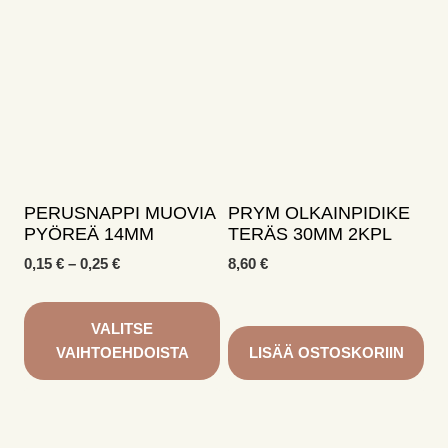
PERUSNAPPI MUOVIA
PRYM OLKAINPIDIKE
PYÖREÄ 14MM
TERÄS 30MM 2KPL
Hintaluokka:
0,15
€
–
0,25
€
8,60
€
0,15 €
-
0,25 €
VALITSE
VAIHTOEHDOISTA
LISÄÄ OSTOSKORIIN
Tällä
tuotteella
on