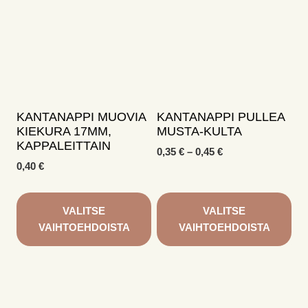
useampi
muunnelma.
Voit
tehdä
valinnat
tuotteen
sivulla.
KANTANAPPI MUOVIA
KANTANAPPI PULLEA
KIEKURA 17MM,
MUSTA-KULTA
KAPPALEITTAIN
Hintaluokka:
0,35
€
–
0,45
€
0,35 €
0,40
€
-
0,45 €
VALITSE
VALITSE
VAIHTOEHDOISTA
VAIHTOEHDOISTA
Tällä
Tällä
tuotteella
tuotteella
on
on
useampi
useampi