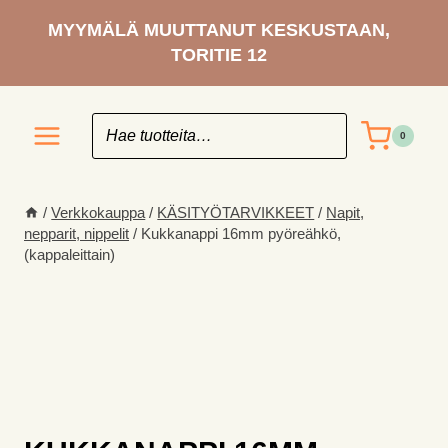
Siirry
MYYMÄLÄ MUUTTANUT KESKUSTAAN,
sisältöön
TORITIE 12
0
/
Verkkokauppa
/
KÄSITYÖ­TARVIKKEET
/
Napit,
nepparit, nippelit
/
Kukkanappi 16mm pyöreähkö,
(kappaleittain)