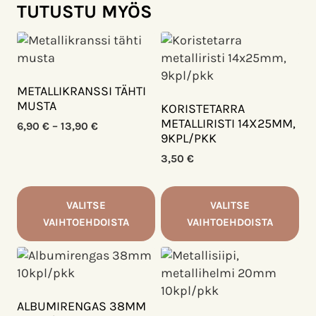
TUTUSTU MYÖS
METALLIKRANSSI TÄHTI
MUSTA
KORISTETARRA
METALLIRISTI 14X25MM,
Hintaluokka:
6,90
€
–
13,90
€
9KPL/PKK
6,90 €
-
3,50
€
13,90 €
VALITSE
VALITSE
VAIHTOEHDOISTA
VAIHTOEHDOISTA
Tällä
Tällä
tuotteella
tuotteella
on
on
useampi
useampi
ALBUMIRENGAS 38MM