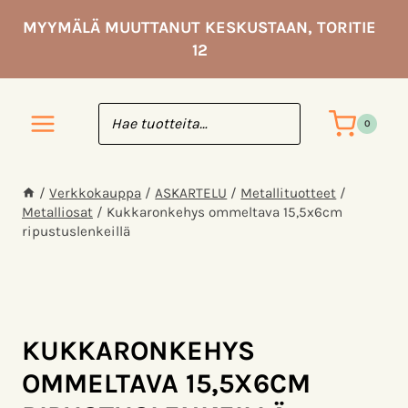
Siirry
MYYMÄLÄ MUUTTANUT KESKUSTAAN, TORITIE
sisältöön
12
0
/
Verkkokauppa
/
ASKARTELU
/
Metallituotteet
/
Metalliosat
/
Kukkaronkehys ommeltava 15,5x6cm
ripustuslenkeillä
KUKKARONKEHYS
OMMELTAVA 15,5X6CM