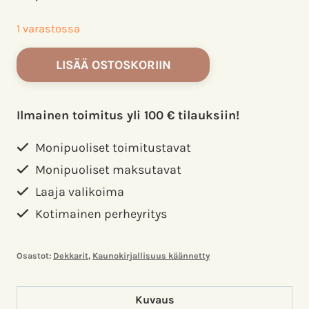
1 varastossa
Lähettäjä
LISÄÄ OSTOSKORIIN
tuntematon.
Bjerre,
Lisa;
Ilmainen toimitus yli 100 € tilauksiin!
Casserfelt,
Susan
Monipuoliset toimitustavat
määrä
Monipuoliset maksutavat
Laaja valikoima
Kotimainen perheyritys
Osastot:
Dekkarit
,
Kaunokirjallisuus käännetty
Kuvaus