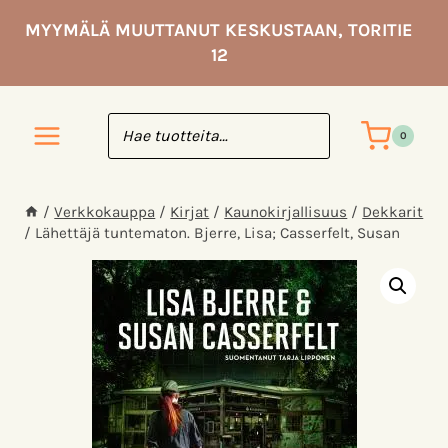
Siirry
MYYMÄLÄ MUUTTANUT KESKUSTAAN, TORITIE
sisältöön
12
0
/
Verkkokauppa
/
Kirjat
/
Kaunokirjallisuus
/
Dekkarit
/
Lähettäjä tuntematon. Bjerre, Lisa; Casserfelt, Susan