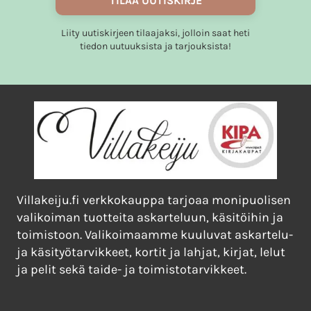
TILAA UUTISKIRJE
Liity uutiskirjeen tilaajaksi, jolloin saat heti
tiedon uutuuksista ja tarjouksista!
Villakeiju.fi verkkokauppa tarjoaa monipuolisen
valikoiman tuotteita askarteluun, käsitöihin ja
toimistoon. Valikoimaamme kuuluvat askartelu-
ja käsityötarvikkeet, kortit ja lahjat, kirjat, lelut
ja pelit sekä taide- ja toimistotarvikkeet.