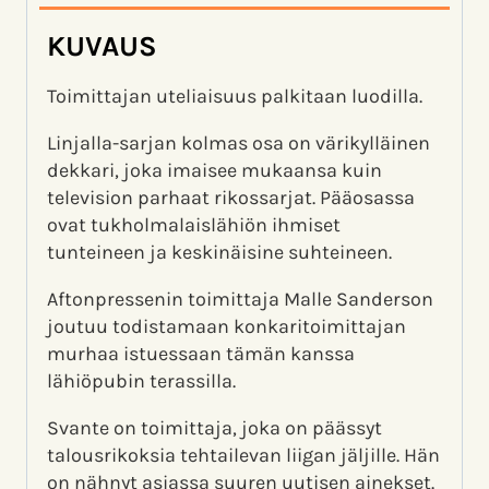
KUVAUS
Toimittajan uteliaisuus palkitaan luodilla.
Linjalla-sarjan kolmas osa on värikylläinen
dekkari, joka imaisee mukaansa kuin
television parhaat rikossarjat. Pääosassa
ovat tukholmalaislähiön ihmiset
tunteineen ja keskinäisine suhteineen.
Aftonpressenin toimittaja Malle Sanderson
joutuu todistamaan konkaritoimittajan
murhaa istuessaan tämän kanssa
lähiöpubin terassilla.
Svante on toimittaja, joka on päässyt
talousrikoksia tehtailevan liigan jäljille. Hän
on nähnyt asiassa suuren uutisen ainekset.