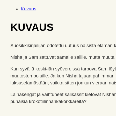
Kuvaus
KUVAUS
Suosikkikirjailijan odotettu uutuus naisista elämä
Nisha ja Sam sattuvat samalle salille, mutta muuta yh
Kun syvällä keski-iän syövereissä tarpova Sam löytä
muutosten poluille. Ja kun Nisha tajuaa pahimman 
luksuselämästään, vaikka sitten jonkun vieraan nai
Lainakengät ja vaihtuneet salikassit kietovat Nisha
punaisia krokotiilinnahkakorkkareita?