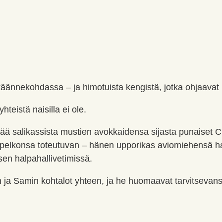
n käännekohdassa – ja himotuista kengistä, jotka ohjaava
teistä naisilla ei ole.
ä salikassista mustien avokkaidensa sijasta punaiset Chr
pelkonsa toteutuvan – hänen upporikas aviomiehensä hak
sen halpahallivetimissä.
n ja Samin kohtalot yhteen, ja he huomaavat tarvitsevansa