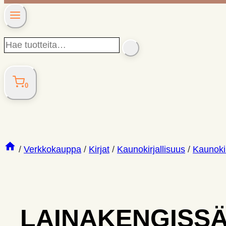
Hae
SEARCH
tuotteita…
0
/
Verkkokauppa
/
Kirjat
/
Kaunokirjallisuus
/
Kaunokir
LAINAKENGISSÄ