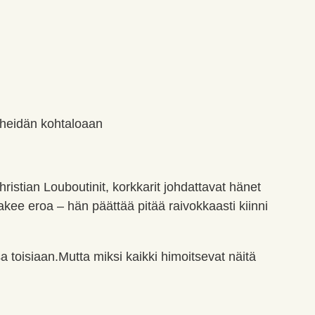
t heidän kohtaloaan
istian Louboutinit, korkkarit johdattavat hänet
ee eroa – hän päättää pitää raivokkaasti kiinni
 toisiaan.Mutta miksi kaikki himoitsevat näitä