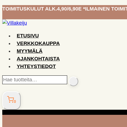
Siirry
TOIMITUSKULUT ALK.4,90/6,90E *ILMAINEN TOIMIT
sisältöön
ETUSIVU
VERKKOKAUPPA
MYYMÄLÄ
AJANKOHTAISTA
YHTEYSTIEDOT
Hae
SEARCH
tuotteita…
0