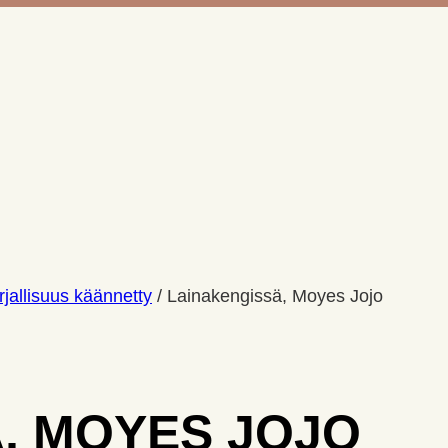
jallisuus käännetty
/
Lainakengissä, Moyes Jojo
, MOYES JOJO