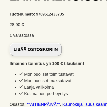
Tuotenumero:
9789512433735
28,90
€
1 varastossa
Lainakengissä,
LISÄÄ OSTOSKORIIN
Moyes
Jojo
Ilmainen toimitus yli 100 € tilauksiin!
määrä
Monipuoliset toimitustavat
Monipuoliset maksutavat
Laaja valikoima
Kotimainen perheyritys
Osastot:
**ÄITIENPÄIVÄ**
,
Kaunokirjallisuus käänn