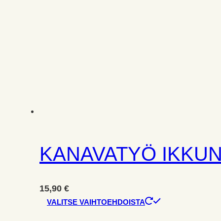
KANAVATYÖ IKKUN
15,90
€
Tällä
VALITSE VAIHTOEHDOISTA
tuotteella