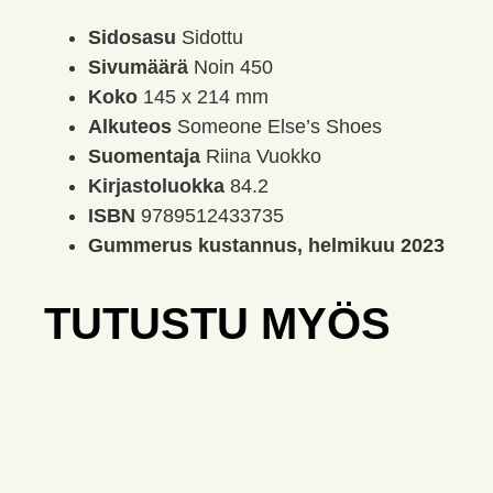
Sidosasu
Sidottu
Sivumäärä
Noin 450
Koko
145 x 214 mm
Alkuteos
Someone Else’s Shoes
Suomentaja
Riina Vuokko
Kirjastoluokka
84.2
ISBN
9789512433735
Gummerus kustannus, helmikuu 2023
TUTUSTU MYÖS