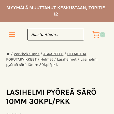
Siirry
MYYMÄLÄ MUUTTANUT KESKUSTAAN, TORITIE
sisältöön
12
0
/
Verkkokauppa
/
ASKARTELU
/
HELMET JA
KORUTARVIKKEET
/
Helmet
/
Lasihelmet
/
Lasihelmi
pyöreä särö 10mm 30kpl/pkk
LASIHELMI PYÖREÄ SÄRÖ
10MM 30KPL/PKK