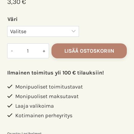
3,30
€
Väri
Lasihelmi
LISÄÄ OSTOSKORIIN
pyöreä
särö
10mm
Ilmainen toimitus yli 100 € tilauksiin!
30kpl/pkk
määrä
Monipuoliset toimitustavat
Monipuoliset maksutavat
Laaja valikoima
Kotimainen perheyritys
Osasto:
Lasihelmet