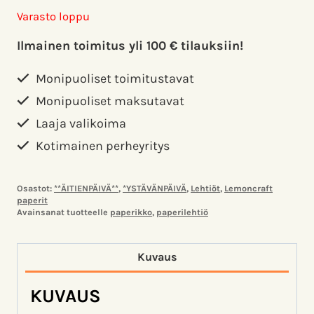
Varasto loppu
Ilmainen toimitus yli 100 € tilauksiin!
Monipuoliset toimitustavat
Monipuoliset maksutavat
Laaja valikoima
Kotimainen perheyritys
Osastot:
**ÄITIENPÄIVÄ**
,
*YSTÄVÄNPÄIVÄ
,
Lehtiöt
,
Lemoncraft
paperit
Avainsanat tuotteelle
paperikko
,
paperilehtiö
Kuvaus
KUVAUS