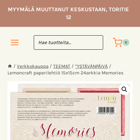
Siirry
MYYMÄLÄ MUUTTANUT KESKUSTAAN, TORITIE
sisältöön
12
0
/
Verkkokauppa
/
TEEMAT
/
*YSTÄVÄNPÄIVÄ
/
Lemoncraft paperilehtiö 15x15cm 24arkkia Memories