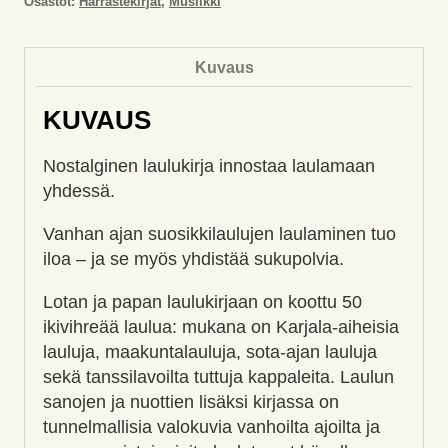
Osastot:
Harrastekirjat
,
Musiikki
Kuvaus
KUVAUS
Nostalginen laulukirja innostaa laulamaan
yhdessä.
Vanhan ajan suosikkilaulujen laulaminen tuo
iloa – ja se myös yhdistää sukupolvia.
Lotan ja papan laulukirjaan on koottu 50
ikivihreää laulua: mukana on Karjala-aiheisia
lauluja, maakuntalauluja, sota-ajan lauluja
sekä tanssilavoilta tuttuja kappaleita. Laulun
sanojen ja nuottien lisäksi kirjassa on
tunnelmallisia valokuvia vanhoilta ajoilta ja