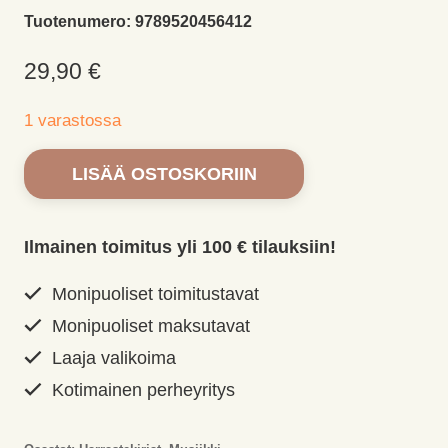
Tuotenumero:
9789520456412
29,90
€
1 varastossa
Lotan
LISÄÄ OSTOSKORIIN
ja
papan
laulukirja.
Ilmainen toimitus yli 100 € tilauksiin!
Saahko,
Lotta-
Monipuoliset toimitustavat
Sofia
Monipuoliset maksutavat
määrä
Laaja valikoima
Kotimainen perheyritys