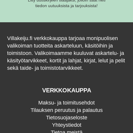
Liity uutiskirjeen tilaajaksi, jolloin saat heti
tiedon uutuuksista ja tarjouksista!
Villakeiju.fi verkkokauppa tarjoaa monipuolisen
valikoiman tuotteita askarteluun, käsitöihin ja
toimistoon. Valikoimaamme kuuluvat askartelu- ja
käsityötarvikkeet, kortit ja lahjat, kirjat, lelut ja pelit
sekä taide- ja toimistotarvikkeet.
VERKKOKAUPPA
Maksu- ja toimitusehdot
Tilauksen peruutus ja palautus
Tietosuojaseloste
Yhteystiedot
Tietoa meistä