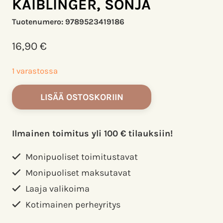
KAIBLINGER, SONJA
Tuotenumero:
9789523419186
16,90
€
1 varastossa
Miika
LISÄÄ OSTOSKORIIN
ja
koulun
kummitus
Ilmainen toimitus yli 100 € tilauksiin!
-
Lukupiraatti.
Monipuoliset toimitustavat
Kaiblinger,
Monipuoliset maksutavat
Sonja
Laaja valikoima
määrä
Kotimainen perheyritys