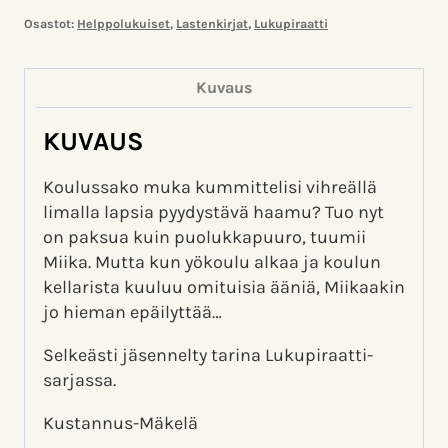
Osastot:
Helppolukuiset
,
Lastenkirjat
,
Lukupiraatti
Kuvaus
KUVAUS
Koulussako muka kummittelisi vihreällä
limalla lapsia pyydystävä haamu? Tuo nyt
on paksua kuin puolukkapuuro, tuumii
Miika. Mutta kun yökoulu alkaa ja koulun
kellarista kuuluu omituisia ääniä, Miikaakin
jo hieman epäilyttää…
Selkeästi jäsennelty tarina Lukupiraatti-
sarjassa.
Kustannus-Mäkelä