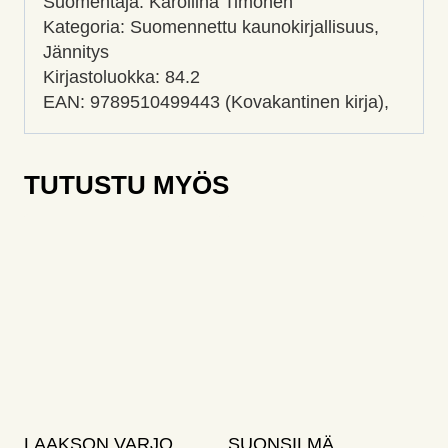
Suomentaja: Karoliina Timonen
Kategoria: Suomennettu kaunokirjallisuus,
Jännitys
Kirjastoluokka: 84.2
EAN: 9789510499443 (Kovakantinen kirja),
TUTUSTU MYÖS
LAAKSON VARJO,
SUONSILMÄ,