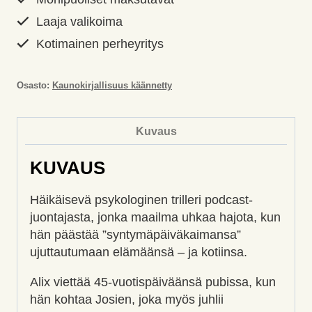
määrä
Laaja valikoima
Kotimainen perheyritys
Osasto:
Kaunokirjallisuus käännetty
Kuvaus
KUVAUS
Häikäisevä psykologinen trilleri podcast-
juontajasta, jonka maailma uhkaa hajota, kun
hän päästää ”syntymäpäiväkaimansa”
ujuttautumaan elämäänsä – ja kotiinsa.
Alix viettää 45-vuotispäiväänsä pubissa, kun
hän kohtaa Josien, joka myös juhlii