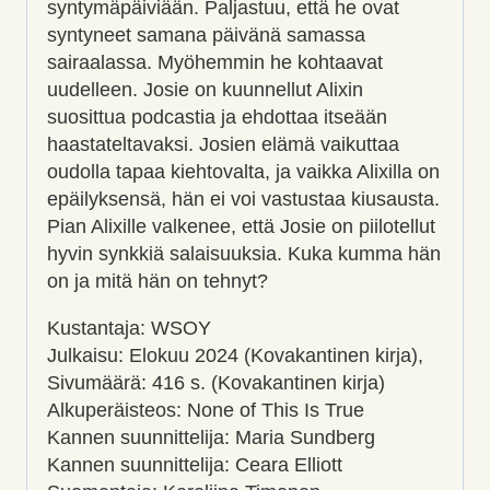
syntymäpäiviään. Paljastuu, että he ovat
syntyneet samana päivänä samassa
sairaalassa. Myöhemmin he kohtaavat
uudelleen. Josie on kuunnellut Alixin
suosittua podcastia ja ehdottaa itseään
haastateltavaksi. Josien elämä vaikuttaa
oudolla tapaa kiehtovalta, ja vaikka Alixilla on
epäilyksensä, hän ei voi vastustaa kiusausta.
Pian Alixille valkenee, että Josie on piilotellut
hyvin synkkiä salaisuuksia. Kuka kumma hän
on ja mitä hän on tehnyt?
Kustantaja: WSOY
Julkaisu: Elokuu 2024 (Kovakantinen kirja),
Sivumäärä: 416 s. (Kovakantinen kirja)
Alkuperäisteos: None of This Is True
Kannen suunnittelija: Maria Sundberg
Kannen suunnittelija: Ceara Elliott