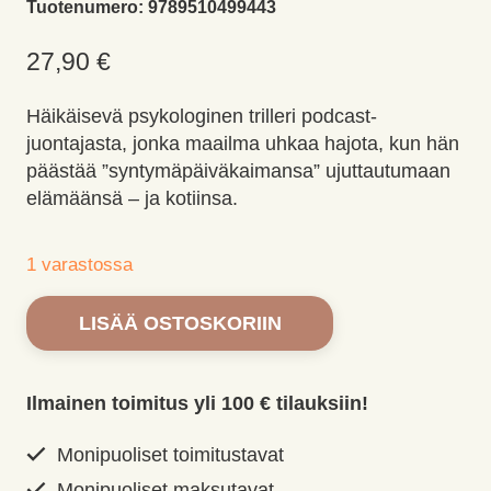
Tuotenumero:
9789510499443
27,90
€
Häikäisevä psykologinen trilleri podcast-
juontajasta, jonka maailma uhkaa hajota, kun hän
päästää ”syntymäpäiväkaimansa” ujuttautumaan
elämäänsä – ja kotiinsa.
1 varastossa
Mikään
LISÄÄ OSTOSKORIIN
tästä
ei
ole
Ilmainen toimitus yli 100 € tilauksiin!
totta.
Jewell,
Monipuoliset toimitustavat
Lisa
Monipuoliset maksutavat