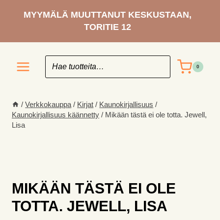
Siirry
MYYMÄLÄ MUUTTANUT KESKUSTAAN,
sisältöön
TORITIE 12
0
/
Verkkokauppa
/
Kirjat
/
Kaunokirjallisuus
/
Kaunokirjallisuus käännetty
/
Mikään tästä ei ole totta. Jewell,
Lisa
MIKÄÄN TÄSTÄ EI OLE
TOTTA. JEWELL, LISA