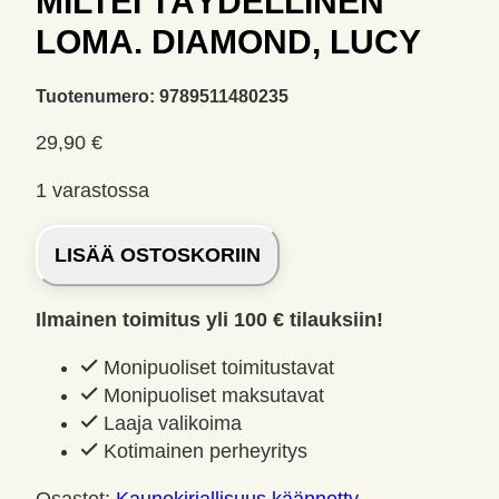
MILTEI TÄYDELLINEN
LOMA. DIAMOND, LUCY
Tuotenumero:
9789511480235
29,90
€
1 varastossa
Miltei
LISÄÄ OSTOSKORIIN
täydellinen
loma.
Ilmainen toimitus yli 100 € tilauksiin!
Diamond,
Lucy
Monipuoliset toimitustavat
määrä
Monipuoliset maksutavat
Laaja valikoima
Kotimainen perheyritys