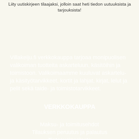
Liity uutiskirjeen tilaajaksi, jolloin saat heti tiedon uutuuksista ja
tarjouksista!
Villakeiju.fi verkkokauppa tarjoaa monipuolisen
valikoiman tuotteita askarteluun, käsitöihin ja
toimistoon. Valikoimaamme kuuluvat askartelu-
ja käsityötarvikkeet, kortit ja lahjat, kirjat, lelut ja
pelit sekä taide- ja toimistotarvikkeet.
VERKKOKAUPPA
Maksu- ja toimitusehdot
Tilauksen peruutus ja palautus