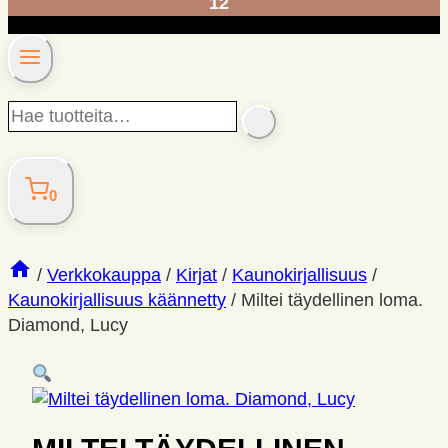
12
Hae
SEARCH
tuotteita…
0
/
Verkkokauppa
/
Kirjat
/
Kaunokirjallisuus
/
Kaunokirjallisuus käännetty
/
Miltei täydellinen loma.
Diamond, Lucy