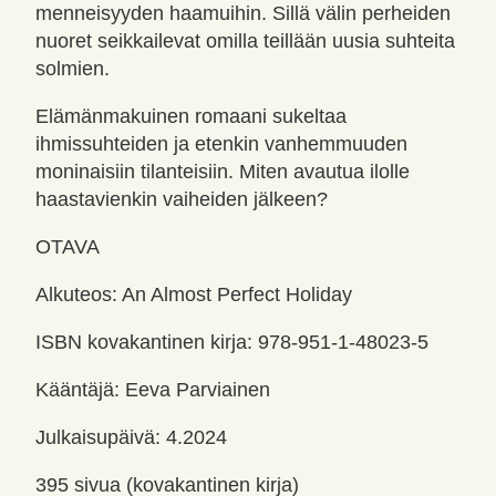
menneisyyden haamuihin. Sillä välin perheiden
nuoret seikkailevat omilla teillään uusia suhteita
solmien.
Elämänmakuinen romaani sukeltaa
ihmissuhteiden ja etenkin vanhemmuuden
moninaisiin tilanteisiin. Miten avautua ilolle
haastavienkin vaiheiden jälkeen?
OTAVA
Alkuteos: An Almost Perfect Holiday
ISBN kovakantinen kirja: 978-951-1-48023-5
Kääntäjä: Eeva Parviainen
Julkaisupäivä: 4.2024
395 sivua (kovakantinen kirja)