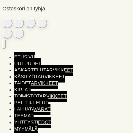
Ostoskori on tyhjä.
ETUSIVU
UUTUUDET
ASKARTELUTARVIKKEET
KÄSITYÖTARVIKKEET
TAIDETARVIKKEET
KIRJAT
TOIMISTO­TARVIKKEET
PELIT & LELUT
LAHJATAVARAT
TEEMAT
YHTEYSTIEDOT
MYYMÄLÄ