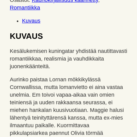
Osastot:
Kaunokirjallisuus käännetty
,
Romantiikka
Kuvaus
KUVAUS
Kesälukemisen kuningatar yhdistää nautittavasti
romantiikkaa, realismia ja vauhdikkaita
juonenkäänteitä.
Aurinko paistaa Lornan mökkikylässä
Cornwallissa, mutta lomanvietto ei aina vastaa
unelmia. Em toivoi vapaa-aikaa vain omien
teiniensä ja uuden rakkaansa seurassa, ei
miehen hankalan kuusivuotiaan. Maggie halusi
lähentyä teinityttärensä kanssa, mutta ex-mies
ilmaantuu paikalle. Kuormittavaa
pikkulapsiarkea paennut Olivia törmää