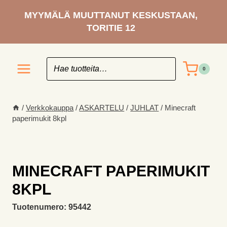
Siirry
MYYMÄLÄ MUUTTANUT KESKUSTAAN,
sisältöön
TORITIE 12
0
/
Verkkokauppa
/
ASKARTELU
/
JUHLAT
/
Minecraft
paperimukit 8kpl
MINECRAFT PAPERIMUKIT
8KPL
Tuotenumero:
95442