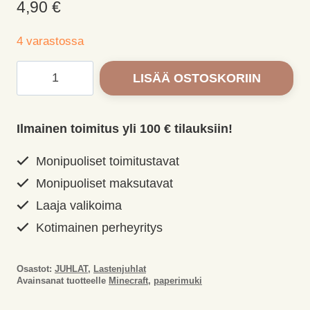
4,90
€
4 varastossa
Minecraft
LISÄÄ OSTOSKORIIN
paperimukit
8kpl
määrä
Ilmainen toimitus yli 100 € tilauksiin!
Monipuoliset toimitustavat
Monipuoliset maksutavat
Laaja valikoima
Kotimainen perheyritys
Osastot:
JUHLAT
,
Lastenjuhlat
Avainsanat tuotteelle
Minecraft
,
paperimuki