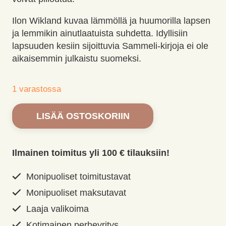
Ilon Wikland kuvaa lämmöllä ja huumorilla lapsen
ja lemmikin ainutlaatuista suhdetta. Idyllisiin
lapsuuden kesiin sijoittuvia Sammeli-kirjoja ei ole
aikaisemmin julkaistu suomeksi.
1 varastossa
Missä
LISÄÄ OSTOSKORIIN
on
Sammeli?,
Wikland,
Ilmainen toimitus yli 100 € tilauksiin!
Ilon
määrä
Monipuoliset toimitustavat
Monipuoliset maksutavat
Laaja valikoima
Kotimainen perheyritys