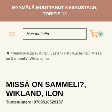
Siirry
MYYMÄLÄ MUUTTANUT KESKUSTAAN,
sisältöön
TORITIE 12
0
/
Verkkokauppa
/
Kirjat
/
Lastenkirjat
/
Kuvakirjat
/
Missä
on Sammeli?, Wikland, Ilon
MISSÄ ON SAMMELI?,
WIKLAND, ILON
Tuotenumero:
9789510529157