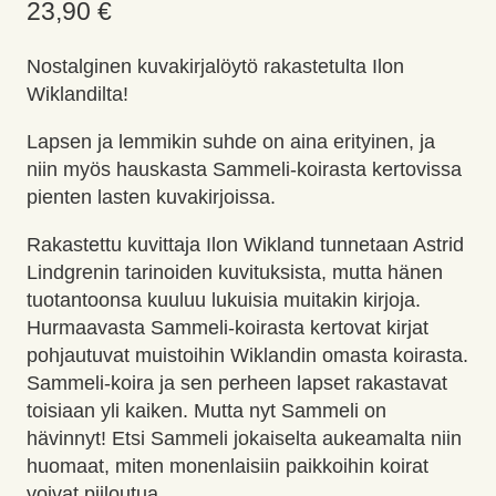
23,90
€
Nostalginen kuvakirjalöytö rakastetulta Ilon
Wiklandilta!
Lapsen ja lemmikin suhde on aina erityinen, ja
niin myös hauskasta Sammeli-koirasta kertovissa
pienten lasten kuvakirjoissa.
Rakastettu kuvittaja Ilon Wikland tunnetaan Astrid
Lindgrenin tarinoiden kuvituksista, mutta hänen
tuotantoonsa kuuluu lukuisia muitakin kirjoja.
Hurmaavasta Sammeli-koirasta kertovat kirjat
pohjautuvat muistoihin Wiklandin omasta koirasta.
Sammeli-koira ja sen perheen lapset rakastavat
toisiaan yli kaiken. Mutta nyt Sammeli on
hävinnyt! Etsi Sammeli jokaiselta aukeamalta niin
huomaat, miten monenlaisiin paikkoihin koirat
voivat piiloutua.