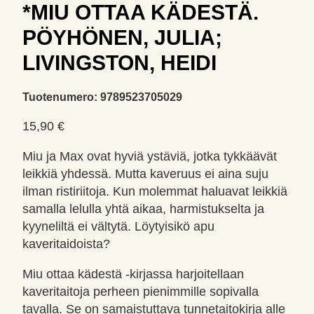
*MIU OTTAA KÄDESTÄ.
PÖYHÖNEN, JULIA;
LIVINGSTON, HEIDI
Tuotenumero:
9789523705029
15,90
€
Miu ja Max ovat hyviä ystäviä, jotka tykkäävät
leikkiä yhdessä. Mutta kaveruus ei aina suju
ilman ristiriitoja. Kun molemmat haluavat leikkiä
samalla lelulla yhtä aikaa, harmistukselta ja
kyyneliltä ei vältytä. Löytyisikö apu
kaveritaidoista?
Miu ottaa kädestä -kirjassa harjoitellaan
kaveritaitoja perheen pienimmille sopivalla
tavalla. Se on samaistuttava tunnetaitokirja alle