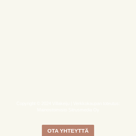
Copyright © 2024 Villakeiju | Verkkokaupan toteutus:
Mainostoimisto Sitrusmedia Oy
OTA YHTEYTTÄ