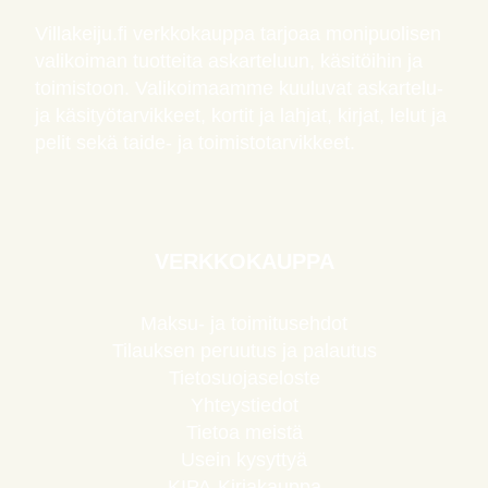
Villakeiju.fi verkkokauppa tarjoaa monipuolisen
valikoiman tuotteita askarteluun, käsitöihin ja
toimistoon. Valikoimaamme kuuluvat askartelu-
ja käsityötarvikkeet, kortit ja lahjat, kirjat, lelut ja
pelit sekä taide- ja toimistotarvikkeet.
VERKKOKAUPPA
Maksu- ja toimitusehdot
Tilauksen peruutus ja palautus
Tietosuojaseloste
Yhteystiedot
Tietoa meistä
Usein kysyttyä
KIPA-Kirjakauppa