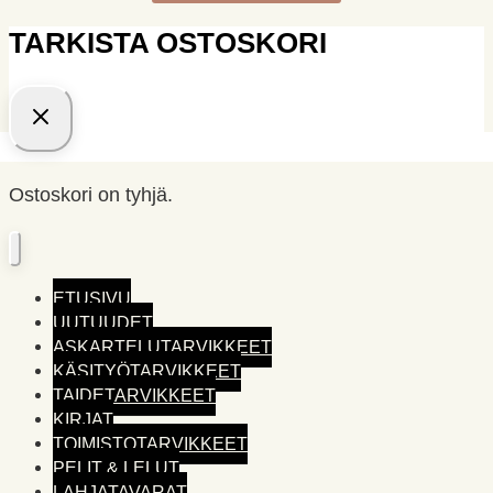
TARKISTA OSTOSKORI
Ostoskori on tyhjä.
ETUSIVU
UUTUUDET
ASKARTELUTARVIKKEET
KÄSITYÖTARVIKKEET
TAIDETARVIKKEET
KIRJAT
TOIMISTO­TARVIKKEET
PELIT & LELUT
LAHJATAVARAT