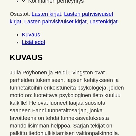
Kotimainen perheyritys
Osastot:
Lasten kirjat
,
Lasten pahvisivuiset
kirjat
,
Lasten pahvisivuiset kirjat
,
Lastenkirjat
Kuvaus
Lisätiedot
KUVAUS
Julia Pöyhönen ja Heidi Livingston ovat
perheiden tukemiseen, lapsen kehitykseen ja
tunnetaitoihin erikoistuneita psykologeja, joiden
motto on: luotettava psykologinen tieto kuuluu
kaikille! He ovat luoneet laajaa suosiota
saaneen Fanni-tunnetaitosarjan, jonka
tavoitteena on tehdä tunnekasvatuksesta
mahdollisimman helppoa. Sarjan tekijät on
palkittu tiedonjulkistamisen valtionpalkinnolla.