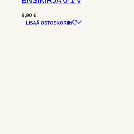
ENSIKIRJA 0-1 V
9,90
€
LISÄÄ OSTOSKORIIN