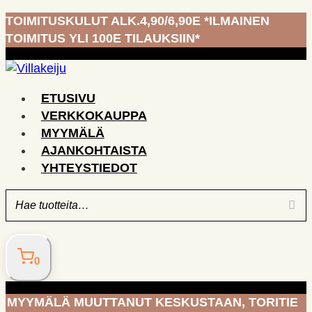
Siirry
TOIMITUSKULUT ALK.4,90/6,90E *ILMAINEN
sisältöön
TOIMITUS YLI 100E TILAUKSIIN*
ETUSIVU
VERKKOKAUPPA
MYYMÄLÄ
AJANKOHTAISTA
YHTEYSTIEDOT
0
MYYMÄLÄ MUUTTANUT KESKUSTAAN, TORITIE