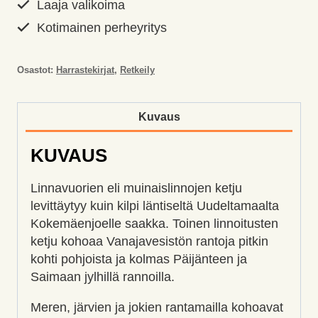
Laaja valikoima
määrä
Kotimainen perheyritys
Osastot:
Harrastekirjat
,
Retkeily
Kuvaus
KUVAUS
Linnavuorien eli muinaislinnojen ketju
levittäytyy kuin kilpi läntiseltä Uudeltamaalta
Kokemäenjoelle saakka. Toinen linnoitusten
ketju kohoaa Vanajavesistön rantoja pitkin
kohti pohjoista ja kolmas Päijänteen ja
Saimaan jylhillä rannoilla.
Meren, järvien ja jokien rantamailla kohoavat