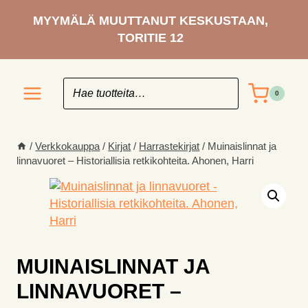
Siirry
MYYMÄLÄ MUUTTANUT KESKUSTAAN,
sisältöön
TORITIE 12
0
/
Verkkokauppa
/
Kirjat
/
Harrastekirjat
/
Muinaislinnat ja
linnavuoret – Historiallisia retkikohteita. Ahonen, Harri
MUINAISLINNAT JA
LINNAVUORET –