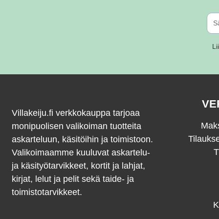
Li
VE
Villakeiju.fi verkkokauppa tarjoaa
Maks
monipuolisen valikoiman tuotteita
Tilauks
askarteluun, käsitöihin ja toimistoon.
T
Valikoimaamme kuuluvat askartelu-
ja käsityötarvikkeet, kortit ja lahjat,
kirjat, lelut ja pelit sekä taide- ja
toimistotarvikkeet.
K