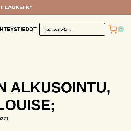
Louise;
 TILAUKSIIN*
määrä
HTEYSTIEDOT
0
 ALKUSOINTU,
LOUISE;
0271