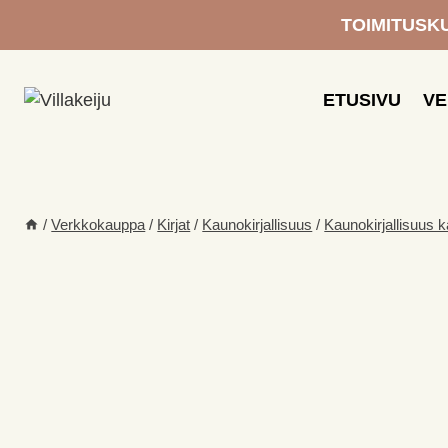
Siirry
TOIMITUSKUL
sisältöön
ETUSIVU
V
/
Verkkokauppa
/
Kirjat
/
Kaunokirjallisuus
/
Kaunokirjallisuus 