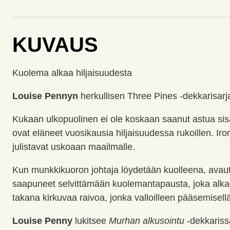
KUVAUS
Kuolema alkaa hiljaisuudesta
Louise Pennyn
herkullisen Three Pines -dekkarisar
Kukaan ulkopuolinen ei ole koskaan saanut astua sisä
ovat eläneet vuosikausia hiljaisuudessa rukoillen. Iron
julistavat uskoaan maailmalle.
Kun munkkikuoron johtaja löydetään kuolleena, avau
saapuneet selvittämään kuolemantapausta, joka alkaa
takana kirkuvaa raivoa, jonka valloilleen pääsemisell
Louise Penny
lukitsee
Murhan alkusointu
-dekkariss