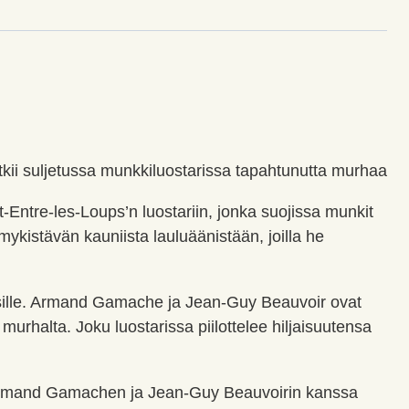
kii suljetussa munkkiluostarissa tapahtunutta murhaa
-Entre-les-Loups’n luostariin, jonka suojissa munkit
 mykistävän kauniista lauluäänistään, joilla he
isille. Armand Gamache ja Jean-Guy Beauvoir ovat
halta. Joku luostarissa piilottelee hiljaisuutensa
n Armand Gamachen ja Jean-Guy Beauvoirin kanssa