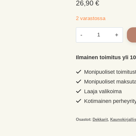
26,90
€
2 varastossa
Murhan
alkusointu,
Penny
Louise;
Ilmainen toimitus yli 10
määrä
Monipuoliset toimitus
Monipuoliset maksut
Laaja valikoima
Kotimainen perheyrit
Osastot:
Dekkarit
,
Kaunokirjalli