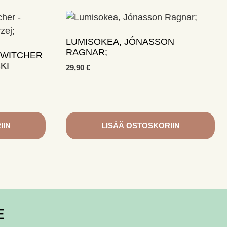
LUMISOKEA, JÓNASSON
RAGNAR;
E WITCHER
KI
29,90
€
IIN
LISÄÄ OSTOSKORIIN
E