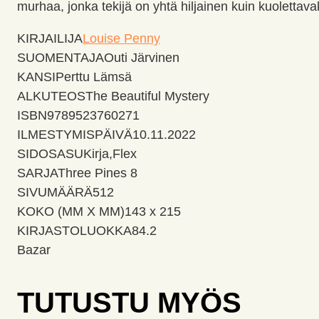
murhaa, jonka tekijä on yhtä hiljainen kuin kuolettava
KIRJAILIJA
Louise Penny
SUOMENTAJA
Outi Järvinen
KANSI
Perttu Lämsä
ALKUTEOS
The Beautiful Mystery
ISBN
9789523760271
ILMESTYMISPÄIVÄ
10.11.2022
SIDOSASU
Kirja,Flex
SARJA
Three Pines 8
SIVUMÄÄRÄ
512
KOKO (MM X MM)
143 x 215
KIRJASTOLUOKKA
84.2
Bazar
TUTUSTU MYÖS