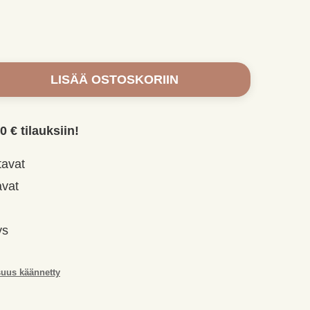
LISÄÄ OSTOSKORIIN
0 € tilauksiin!
tavat
avat
ys
suus käännetty