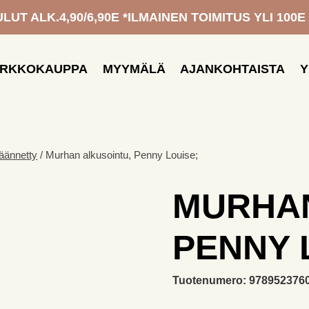
UT ALK.4,90/6,90E *ILMAINEN TOIMITUS YLI 100E
ERKKOKAUPPA
MYYMÄLÄ
AJANKOHTAISTA
Y
käännetty
/
Murhan alkusointu, Penny Louise;
MURHAN
PENNY 
Tuotenumero:
978952376