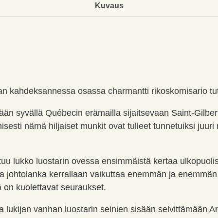
Kuvaus
jan kahdeksannessa osassa charmantti rikoskomisario tut
än syvällä Québecin erämailla sijaitsevaan Saint-Gilbert
isesti nämä hiljaiset munkit ovat tulleet tunnetuiksi juuri
tuu lukko luostarin ovessa ensimmäistä kertaa ulkopuol
 johtolanka kerrallaan vaikuttaa enemmän ja enemmän mur
ä on kuolettavat seuraukset.
a lukijan vanhan luostarin seinien sisään selvittämää