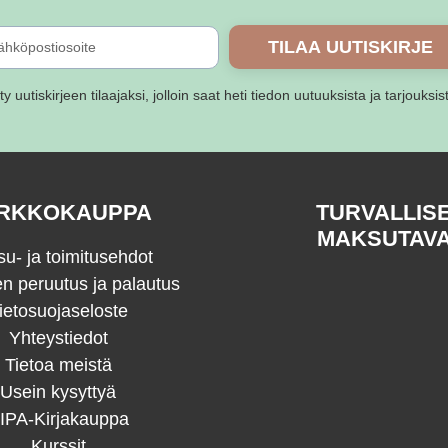
TILAA UUTISKIRJE
ity uutiskirjeen tilaajaksi, jolloin saat heti tiedon uutuuksista ja tarjouksis
RKKOKAUPPA
TURVALLIS
MAKSUTAV
u- ja toimitusehdot
en peruutus ja palautus
ietosuojaseloste
Yhteystiedot
Tietoa meistä
Usein kysyttyä
IPA-Kirjakauppa
Kurssit