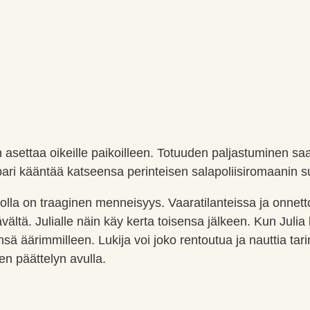
in asettaa oikeille paikoilleen. Totuuden paljastuminen sa
apari kääntää katseensa perinteisen salapoliisiromaanin 
jolla on traaginen menneisyys. Vaaratilanteissa ja onnetto
ävältä. Julialle näin käy kerta toisensa jälkeen. Kun Jul
ä äärimmilleen. Lukija voi joko rentoutua ja nauttia tari
n päättelyn avulla.