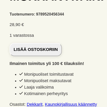
Tuotenumero:
9789520456344
28,90
€
1 varastossa
Murhan
LISÄÄ OSTOSKORIIN
avain.
Ahndoril,
Ilmainen toimitus yli 100 € tilauksiin!
Alex
määrä
Monipuoliset toimitustavat
Monipuoliset maksutavat
Laaja valikoima
Kotimainen perheyritys
Osastot:
Dekkarit
,
Kaunokirjallisuus käännetty