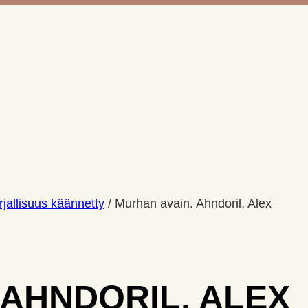
jallisuus käännetty
/
Murhan avain. Ahndoril, Alex
 AHNDORIL, ALEX