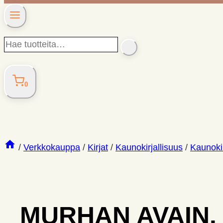
Hae
SEARCH
tuotteita…
0
/
Verkkokauppa
/
Kirjat
/
Kaunokirjallisuus
/
Kaunokir
MURHAN AVAIN.