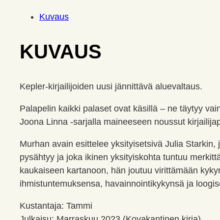
Kuvaus
KUVAUS
Kepler-kirjailijoiden uusi jännittävä aluevaltaus.
Palapelin kaikki palaset ovat käsillä – ne täytyy va
Joona Linna -sarjalla maineeseen noussut kirjailij
Murhan avain esittelee yksityisetsivä Julia Starkin, 
pysähtyy ja joka ikinen yksityiskohta tuntuu merkitt
kaukaiseen kartanoon, hän joutuu virittämään kykyns
ihmistuntemuksensa, havainnointikykynsä ja loogise
Kustantaja: Tammi
Julkaisu: Marraskuu 2023 (Kovakantinen kirja),