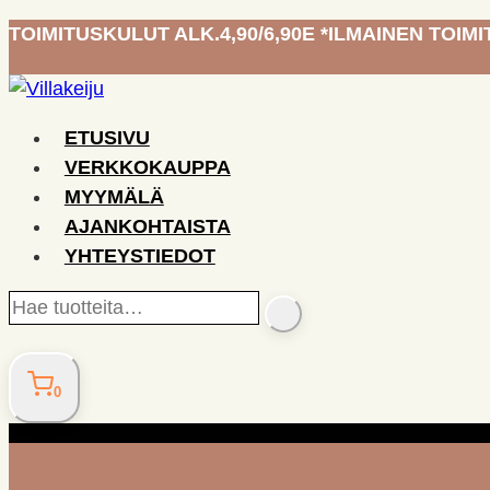
Siirry
TOIMITUSKULUT ALK.4,90/6,90E *ILMAINEN TOIMIT
sisältöön
ETUSIVU
VERKKOKAUPPA
MYYMÄLÄ
AJANKOHTAISTA
YHTEYSTIEDOT
Hae
SEARCH
tuotteita…
0