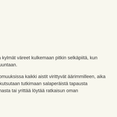
a kylmät väreet kulkemaan pitkin selkäpiitä, kun
suuntaan.
muuksissa kaikki aistit virittyvät äärimmilleen, aika
ia kutsutaan tutkimaan salaperäistä tapausta
nasta tai yrittää löytää ratkaisun oman