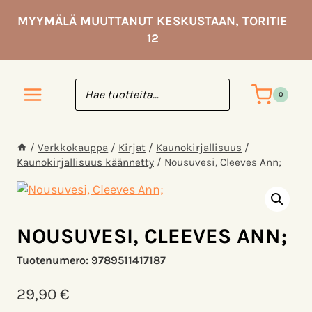
Siirry
MYYMÄLÄ MUUTTANUT KESKUSTAAN, TORITIE
sisältöön
12
0
/
Verkkokauppa
/
Kirjat
/
Kaunokirjallisuus
/
Kaunokirjallisuus käännetty
/
Nousuvesi, Cleeves Ann;
NOUSUVESI, CLEEVES ANN;
Tuotenumero:
9789511417187
29,90
€