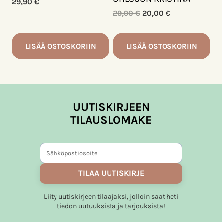
29,90
€
Alkuperäinen
Nykyinen
29,90
€
20,00
€
hinta
hinta
oli:
on:
29,90 €.
20,00 €.
LISÄÄ OSTOSKORIIN
LISÄÄ OSTOSKORIIN
UUTISKIRJEEN
TILAUSLOMAKE
TILAA UUTISKIRJE
Liity uutiskirjeen tilaajaksi, jolloin saat heti
tiedon uutuuksista ja tarjouksista!