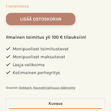
1 varastossa
Nousuvesi,
LISÄÄ OSTOSKORIIN
Cleeves
Ann;
määrä
Ilmainen toimitus yli 100 € tilauksiin!
Monipuoliset toimitustavat
Monipuoliset maksutavat
Laaja valikoima
Kotimainen perheyritys
Osastot:
Dekkarit
,
Kaunokirjallisuus käännetty
Kuvaus