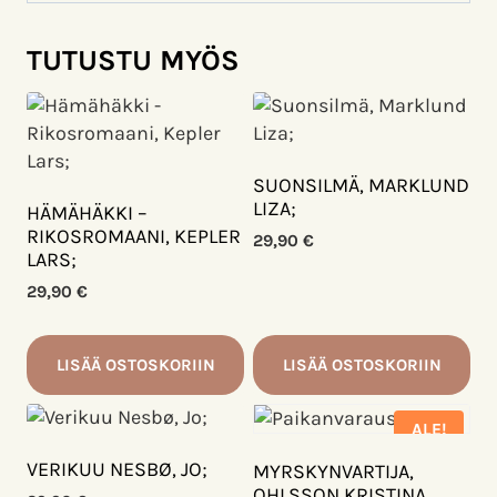
TUTUSTU MYÖS
SUONSILMÄ, MARKLUND
LIZA;
HÄMÄHÄKKI –
RIKOSROMAANI, KEPLER
29,90
€
LARS;
29,90
€
LISÄÄ OSTOSKORIIN
LISÄÄ OSTOSKORIIN
ALE!
VERIKUU NESBØ, JO;
MYRSKYNVARTIJA,
OHLSSON KRISTINA