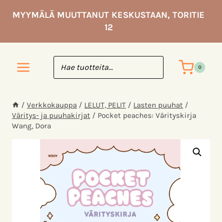
Siirry
MYYMÄLÄ MUUTTANUT KESKUSTAAN, TORITIE
sisältöön
12
0
/
Verkkokauppa
/
LELUT, PELIT
/
Lasten puuhat
/
Väritys- ja puuhakirjat
/
Pocket peaches: Värityskirja
Wang, Dora