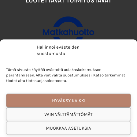
LUOTETTAVAT TOIMITUSTAVAT
Hallinnoi evästeiden
suostumusta
Tämä sivusto käyttää evästeitä asiakaskokemuksen
parantamiseen. Alta voit valita suostumuksesi. Katso tarkemmat
tiedot alta tietosuojaselosteesta.
HYVÄKSY KAIKKI
VAIN VÄLTTÄMÄTTÖMÄT
MUOKKAA ASETUKSIA
Copyright © 2024 Villakeiju | Verkkokaupan toteutus:
Mainostoimisto Sitrusmedia Oy