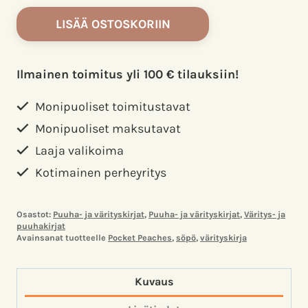
Pocket
LISÄÄ OSTOSKORIIN
peaches:
Värityskirja
Wang,
Ilmainen toimitus yli 100 € tilauksiin!
Dora
määrä
Monipuoliset toimitustavat
Monipuoliset maksutavat
Laaja valikoima
Kotimainen perheyritys
Osastot:
Puuha- ja värityskirjat
,
Puuha- ja värityskirjat
,
Väritys- ja
puuhakirjat
Avainsanat tuotteelle
Pocket Peaches
,
söpö
,
värityskirja
Kuvaus