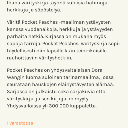
Ihana värityskirja täynnä suloisia hahmoja,
herkkuja ja söpöstelyä.
Väritä Pocket Peaches -maailman ystävysten
kanssa vuodenaikoja, herkkuja ja ystävyyden
parhaita hetkiä. Kirjassa on mukana myös
söpöjä tarroja. Pocket Peaches: Värityskirja sopii
täydellisesti niin lapsille kuin teini-ikäisille
rauhoittaviin värityshetkiin.
Pocket Peaches on yhdysvaltalaisen Dora
Wangin luoma suloinen tarinamaailma, jossa
seurataan hauskojen eläinystävysten elämää.
Sarjassa on julkaistu sekä sarjakuvia että
värityskirja, ja sen kirjoja on myyty
Yhdysvalloissa yli 300 000 kappaletta.
1 varastossa