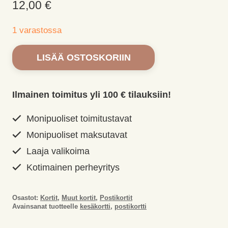
12,00
€
1 varastossa
Postikorttilajitelma
LISÄÄ OSTOSKORIIN
kesä
8kpl
määrä
Ilmainen toimitus yli 100 € tilauksiin!
Monipuoliset toimitustavat
Monipuoliset maksutavat
Laaja valikoima
Kotimainen perheyritys
Osastot:
Kortit
,
Muut kortit
,
Postikortit
Avainsanat tuotteelle
kesäkortti
,
postikortti