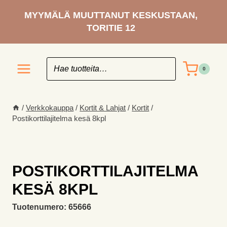
Siirry
MYYMÄLÄ MUUTTANUT KESKUSTAAN,
sisältöön
TORITIE 12
0
/
Verkkokauppa
/
Kortit & Lahjat
/
Kortit
/
Postikorttilajitelma kesä 8kpl
POSTIKORTTILAJITELMA
KESÄ 8KPL
Tuotenumero:
65666