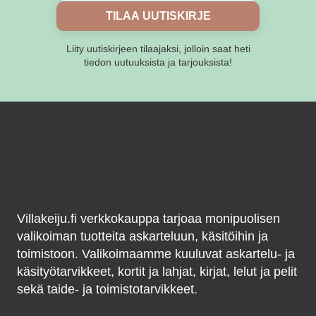
TILAA UUTISKIRJE
Liity uutiskirjeen tilaajaksi, jolloin saat heti
tiedon uutuuksista ja tarjouksista!
Villakeiju.fi verkkokauppa tarjoaa monipuolisen
valikoiman tuotteita askarteluun, käsitöihin ja
toimistoon. Valikoimaamme kuuluvat askartelu- ja
käsityötarvikkeet, kortit ja lahjat, kirjat, lelut ja pelit
sekä taide- ja toimistotarvikkeet.