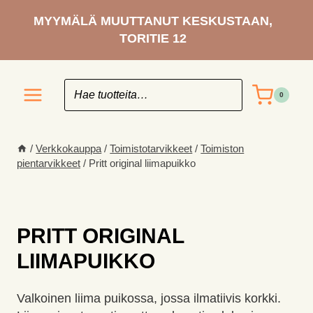
Siirry
MYYMÄLÄ MUUTTANUT KESKUSTAAN,
sisältöön
TORITIE 12
0
/
Verkkokauppa
/
Toimisto­tarvikkeet
/
Toimiston
pientarvikkeet
/
Pritt original liimapuikko
PRITT ORIGINAL
LIIMAPUIKKO
Valkoinen liima puikossa, jossa ilmatiivis korkki.