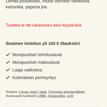
Liimaa joustavasti, mutta vahvasti valokuvia,
kartonkia, paperia jne.
Tuotetta ei ole varastossa eikä myytävänä.
Ilmainen toimitus yli 100 € tilauksiin!
Monipuoliset toimitustavat
Monipuoliset maksutavat
Laaja valikoima
Kotimainen perheyritys
Osastot:
Liimat, teipit, lakat
,
Toimiston pientarvikkeet
Avainsanat tuotteelle
LIIMA
,
liimapuikko
,
pritt