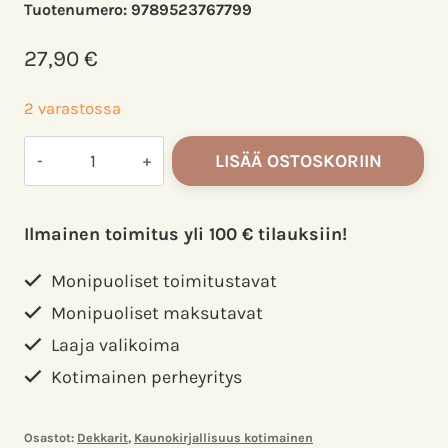
Tuotenumero:
9789523767799
27,90
€
2 varastossa
Saari,
LISÄÄ OSTOSKORIIN
joka
repesi.
Keskitalo,
Ilmainen toimitus yli 100 € tilauksiin!
Joona
määrä
Monipuoliset toimitustavat
Monipuoliset maksutavat
Laaja valikoima
Kotimainen perheyritys
Osastot:
Dekkarit
,
Kaunokirjallisuus kotimainen