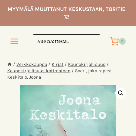
Siirry
MYYMÄLÄ MUUTTANUT KESKUSTAAN, TORITIE
sisältöön
12
0
/
Verkkokauppa
/
Kirjat
/
Kaunokirjallisuus
/
Kaunokirjallisuus kotimainen
/
Saari, joka repesi.
Keskitalo, Joona