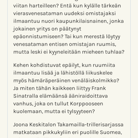
viitan harteilleen? Entä kun kylälle tärkeän
vierasvenesataman uudeksi omistajaksi
ilmaantuu nuori kaupunkilaisnainen, jonka
jokainen yritys on päätynyt
epäonnistumiseen? Tai kun merestä löytyy
venesataman entisen omistajan ruumis,
mutta leski ei kyyneleitään mieheen tuhlaa?
Kehen kohdistuvat epäilyt, kun ruumiita
ilmaantuu lisää ja lähistöllä liikuskelee
myös hämäräperäinen venäläiskolmikko?
Ja miten tähän kaikkeen liittyy Frank
Sinatralla elämäänsä ääniraidoittava
vanhus, joka on tullut Korppooseen
kuolemaan, mutta ei tylsyyteen?
Joona Keskitalon Takamailla-trillerisarjassa
matkataan pikkukyliin eri puolille Suomea,