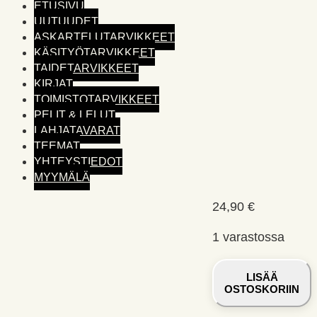
ETUSIVU
UUTUUDET
ASKARTELUTARVIKKEET
KÄSITYÖTARVIKKEET
TAIDETARVIKKEET
KIRJAT
TOIMISTO­TARVIKKEET
PELIT & LELUT
LAHJATAVARAT
TEEMAT
YHTEYSTIEDOT
MYYMÄLÄ
24,90
€
1 varastossa
Särkyneen
LISÄÄ
sydämen
OSTOSKORIIN
liiteri