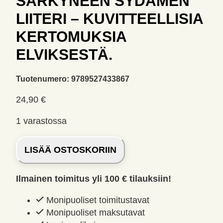
SÄRKYNEEN SYDÄMEN
LIITERI – KUVITTEELLISIA
KERTOMUKSIA
ELVIKSESTÄ.
Tuotenumero:
9789527433867
24,90
€
1 varastossa
Särkyneen
LISÄÄ OSTOSKORIIN
sydämen
liiteri
Ilmainen toimitus yli 100 € tilauksiin!
-
Kuvitteellisia
Monipuoliset toimitustavat
kertomuksia
Monipuoliset maksutavat
Elviksestä.