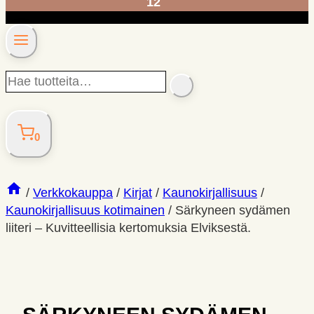
12
Hae
SEARCH
tuotteita…
0
/
Verkkokauppa
/
Kirjat
/
Kaunokirjallisuus
/
Kaunokirjallisuus kotimainen
/
Särkyneen sydämen
liiteri – Kuvitteellisia kertomuksia Elviksestä.