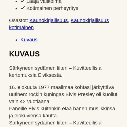
Laaja valikoima
määrä
Kotimainen perheyritys
Osastot:
Kaunokirjallisuus
,
Kaunokirjallisuus
kotimainen
Kuvaus
KUVAUS
Särkyneen sydämen liiteri – Kuvitteellisia
kertomuksia Elviksestä.
16. elokuuta 1977 maailmaa kohtasi järkyttävä
uutinen: rockin kuningas Elvis Presley oli kuollut
vain 42-vuotiaana.
Faneille Elvis kuitenkin elää hänen musiikkinsa
ja elokuviensa kautta.
Särkyneen sydämen liiteri – Kuvitteellisia