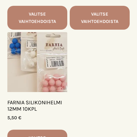
VALITSE
VALITSE
VAIHTOEHDOISTA
VAIHTOEHDOISTA
Tällä
Tällä
tuotteella
tuotteella
on
on
useampi
useampi
muunnelma.
muunnelma.
Voit
Voit
tehdä
tehdä
valinnat
valinnat
tuotteen
tuotteen
sivulla.
sivulla.
FARNIA SILIKONIHELMI
12MM 10KPL
5,50
€