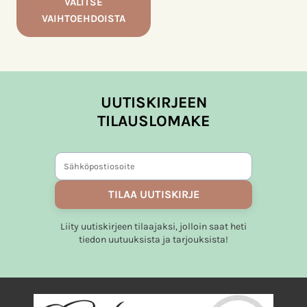
VALITSE
VAIHTOEHDOISTA
Tällä
tuotteella
on
useampi
UUTISKIRJEEN
muunnelma.
TILAUSLOMAKE
Voit
tehdä
valinnat
tuotteen
TILAA UUTISKIRJE
sivulla.
Liity uutiskirjeen tilaajaksi, jolloin saat heti
tiedon uutuuksista ja tarjouksista!