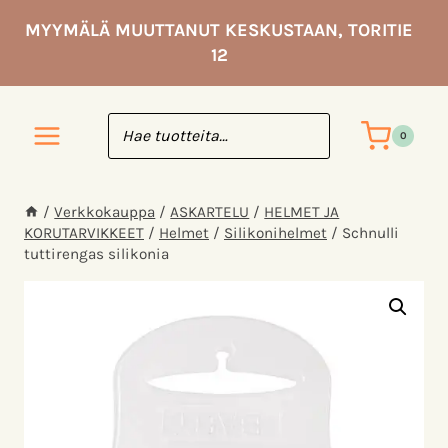
Siirry
MYYMÄLÄ MUUTTANUT KESKUSTAAN, TORITIE
sisältöön
12
0
/
Verkkokauppa
/
ASKARTELU
/
HELMET JA
KORUTARVIKKEET
/
Helmet
/
Silikonihelmet
/
Schnulli
tuttirengas silikonia