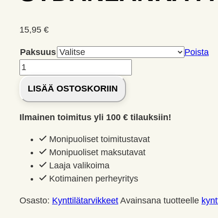
15,95
€
Paksuus
Poista
Sydänlanka
parafiinille
LISÄÄ OSTOSKORIIN
(SU)
määrä
Ilmainen toimitus yli 100 € tilauksiin!
Monipuoliset toimitustavat
Monipuoliset maksutavat
Laaja valikoima
Kotimainen perheyritys
Osasto:
Kynttilätarvikkeet
Avainsana tuotteelle
kynt