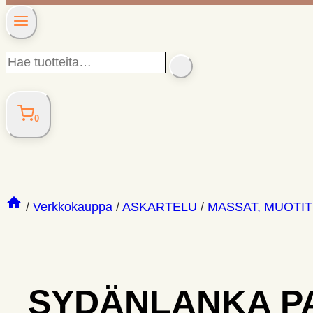
Hae
SEARCH
tuotteita…
0
/
Verkkokauppa
/
ASKARTELU
/
MASSAT, MUOTIT
SYDÄNLANKA PA