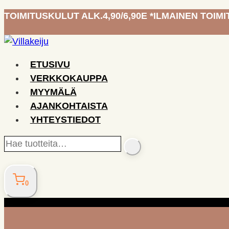
Siirry
TOIMITUSKULUT ALK.4,90/6,90E *ILMAINEN TOIMIT
sisältöön
ETUSIVU
VERKKOKAUPPA
MYYMÄLÄ
AJANKOHTAISTA
YHTEYSTIEDOT
Hae
SEARCH
tuotteita…
0