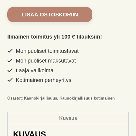
Tanskalainen
LISÄÄ OSTOSKORIIN
retkikunta.
Sandu,
Cristina
Ilmainen toimitus yli 100 € tilauksiin!
määrä
Monipuoliset toimitustavat
Monipuoliset maksutavat
Laaja valikoima
Kotimainen perheyritys
Osastot:
Kaunokirjallisuus
,
Kaunokirjallisuus kotimainen
Kuvaus
KUVAUS