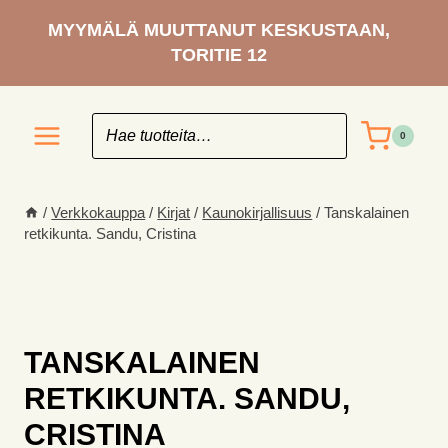
Siirry
MYYMÄLÄ MUUTTANUT KESKUSTAAN,
sisältöön
TORITIE 12
0
/
Verkkokauppa
/
Kirjat
/
Kaunokirjallisuus
/
Tanskalainen
retkikunta. Sandu, Cristina
TANSKALAINEN
RETKIKUNTA. SANDU,
CRISTINA