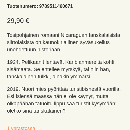
Tuotenumero:
9789511460671
29,90
€
Tosipohjainen romaani Nicaraguan tanskalaisista
siirtolaisista on kaunokirjallinen syväsukellus
unohdettuun historiaan.
1924. Pelikaanit lentävät Karibianmereltä kohti
sisämaata. Se enteilee myrskyä, tai niin hän,
tanskalainen tulkki, ainakin ymmärsi.
2019. Nuori mies pyörittää turistibisnestä vuorilla.
Esi-isiensä maassa hän ei ole käynyt, mutta
olkapäähän tatuoitu lippu saa turistit kysymään:
oletko sinä tanskalainen?
1 varastossa