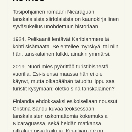
Tosipohjainen romaani Nicaraguan
tanskalaisista siirtolaisista on kaunokirjallinen
syväsukellus unohdettuun historiaan.
1924. Pelikaanit lentävät Karibianmereltä
kohti sisämaata. Se enteilee myrskyä, tai niin
hän, tanskalainen tulkki, ainakin ymmärsi.
2019. Nuori mies pyörittää turistibisnestä
vuorilla. Esi-isiensä maassa hän ei ole
käynyt, mutta olkapäähän tatuoitu lippu saa
turistit kysymään: oletko sinä tanskalainen?
Finlandia-ehdokkaaksi esikoisellaan noussut
Cristina Sandu kuvaa teoksessaan
tanskalaisten uskomattomia kokemuksia
Nicaraguassa, sekä heidän matkansa
pitkäkantoisia kaikuja. Kirjailijan ote on