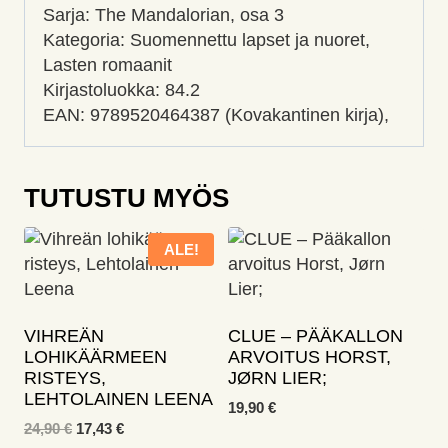
Sarja: The Mandalorian, osa 3
Kategoria: Suomennettu lapset ja nuoret,
Lasten romaanit
Kirjastoluokka: 84.2
EAN: 9789520464387 (Kovakantinen kirja),
TUTUSTU MYÖS
ALE!
VIHREÄN
CLUE – PÄÄKALLON
LOHIKÄÄRMEEN
ARVOITUS HORST,
RISTEYS,
JØRN LIER;
LEHTOLAINEN LEENA
19,90
€
Alkuperäinen
Nykyinen
24,90
€
17,43
€