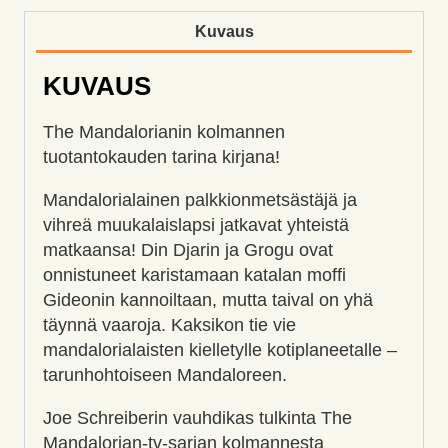
Kuvaus
KUVAUS
The Mandalorianin kolmannen
tuotantokauden tarina kirjana!
Mandalorialainen palkkionmetsästäjä ja
vihreä muukalaislapsi jatkavat yhteistä
matkaansa! Din Djarin ja Grogu ovat
onnistuneet karistamaan katalan moffi
Gideonin kannoiltaan, mutta taival on yhä
täynnä vaaroja. Kaksikon tie vie
mandalorialaisten kielletylle kotiplaneetalle –
tarunhohtoiseen Mandaloreen.
Joe Schreiberin vauhdikas tulkinta The
Mandalorian-tv-sarjan kolmannesta