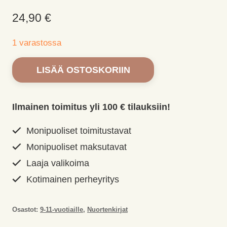
24,90
€
1 varastossa
The
LISÄÄ OSTOSKORIIN
Mandalorian.
Paluu
Mandaloreen
Ilmainen toimitus yli 100 € tilauksiin!
määrä
Monipuoliset toimitustavat
Monipuoliset maksutavat
Laaja valikoima
Kotimainen perheyritys
Osastot:
9-11-vuotiaille
,
Nuortenkirjat