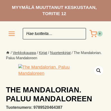
Siirry
MYYMÄLÄ MUUTTANUT KESKUSTAAN,
sisältöön
TORITIE 12
0
/
Verkkokauppa
/
Kirjat
/
Nuortenkirjat
/
The Mandalorian.
Paluu Mandaloreen
THE MANDALORIAN.
PALUU MANDALOREEN
Tuotenumero:
9789520464387