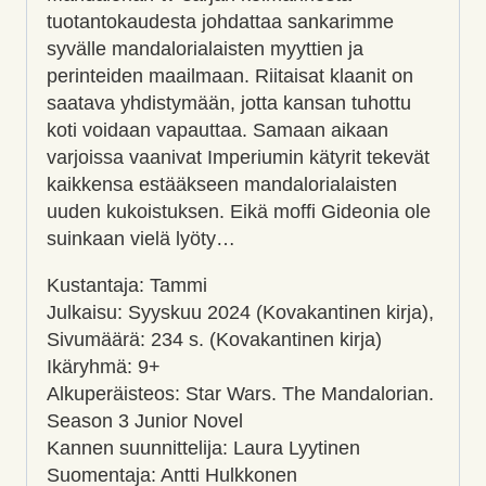
tuotantokaudesta johdattaa sankarimme
syvälle mandalorialaisten myyttien ja
perinteiden maailmaan. Riitaisat klaanit on
saatava yhdistymään, jotta kansan tuhottu
koti voidaan vapauttaa. Samaan aikaan
varjoissa vaanivat Imperiumin kätyrit tekevät
kaikkensa estääkseen mandalorialaisten
uuden kukoistuksen. Eikä moffi Gideonia ole
suinkaan vielä lyöty…
Kustantaja: Tammi
Julkaisu: Syyskuu 2024 (Kovakantinen kirja),
Sivumäärä: 234 s. (Kovakantinen kirja)
Ikäryhmä: 9+
Alkuperäisteos: Star Wars. The Mandalorian.
Season 3 Junior Novel
Kannen suunnittelija: Laura Lyytinen
Suomentaja: Antti Hulkkonen