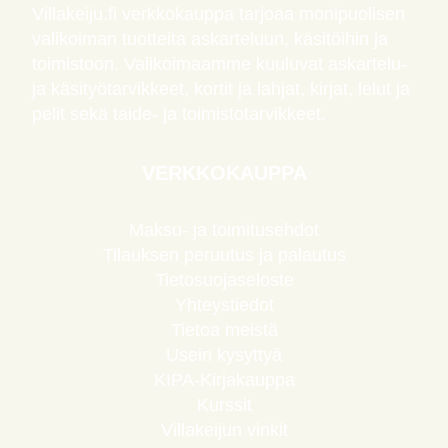
Villakeiju.fi verkkokauppa tarjoaa monipuolisen
valikoiman tuotteita askarteluun, käsitöihin ja
toimistoon. Valikoimaamme kuuluvat askartelu-
ja käsityötarvikkeet, kortit ja lahjat, kirjat, lelut ja
pelit sekä taide- ja toimistotarvikkeet.
VERKKOKAUPPA
Maksu- ja toimitusehdot
Tilauksen peruutus ja palautus
Tietosuojaseloste
Yhteystiedot
Tietoa meistä
Usein kysyttyä
KIPA-Kirjakauppa
Kurssit
Villakeijun vinkit