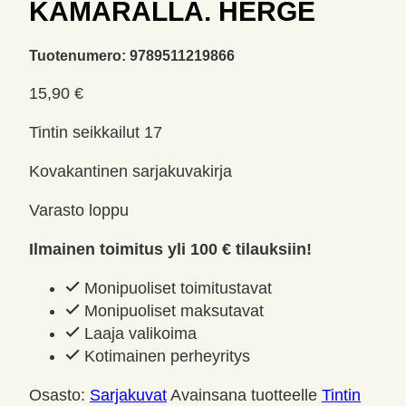
KAMARALLA. HERGÉ
Tuotenumero:
9789511219866
15,90
€
Tintin seikkailut 17
Kovakantinen sarjakuvakirja
Varasto loppu
Ilmainen toimitus yli 100 € tilauksiin!
Monipuoliset toimitustavat
Monipuoliset maksutavat
Laaja valikoima
Kotimainen perheyritys
Osasto:
Sarjakuvat
Avainsana tuotteelle
Tintin