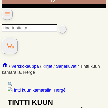
12
Hae
SEARCH
tuotteita…
0
/
Verkkokauppa
/
Kirjat
/
Sarjakuvat
/
Tintti kuun
kamaralla. Hergé
TINTTI KUUN