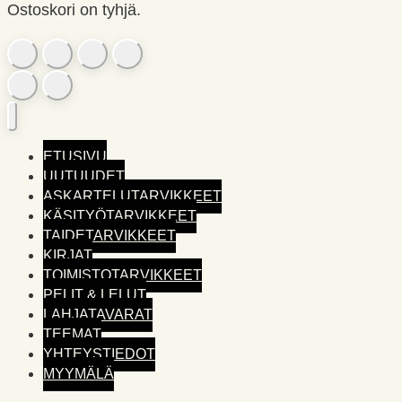
Ostoskori on tyhjä.
ETUSIVU
UUTUUDET
ASKARTELUTARVIKKEET
KÄSITYÖTARVIKKEET
TAIDETARVIKKEET
KIRJAT
TOIMISTO­TARVIKKEET
PELIT & LELUT
LAHJATAVARAT
TEEMAT
YHTEYSTIEDOT
MYYMÄLÄ