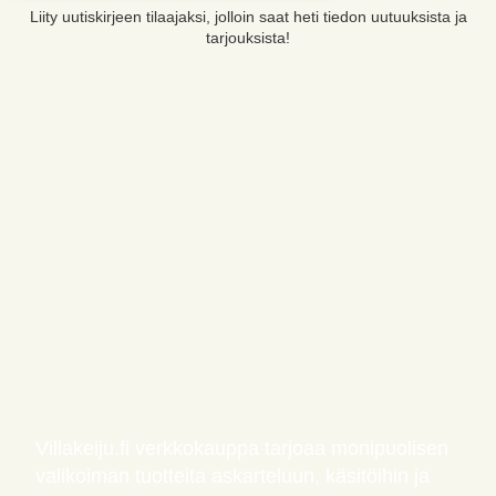
Liity uutiskirjeen tilaajaksi, jolloin saat heti tiedon uutuuksista ja
tarjouksista!
Villakeiju.fi verkkokauppa tarjoaa monipuolisen
valikoiman tuotteita askarteluun, käsitöihin ja