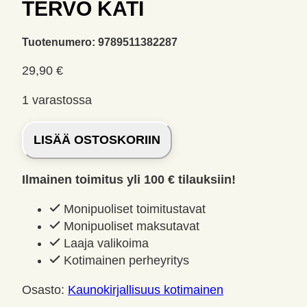
TERVO KATI
Tuotenumero:
9789511382287
29,90
€
1 varastossa
Tyttö
LISÄÄ OSTOSKORIIN
joka
olin,
Ilmainen toimitus yli 100 € tilauksiin!
Tervo
Kati
Monipuoliset toimitustavat
määrä
Monipuoliset maksutavat
Laaja valikoima
Kotimainen perheyritys
Osasto:
Kaunokirjallisuus kotimainen