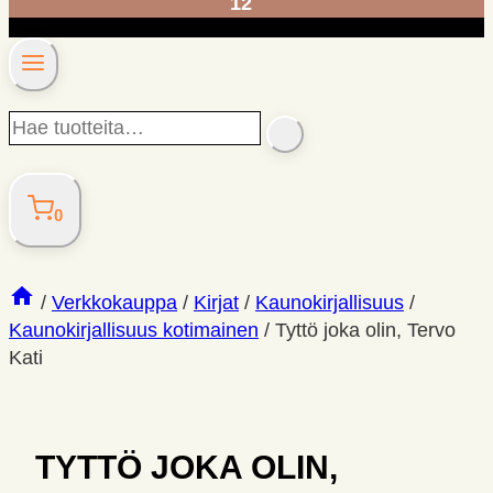
12
Hae
SEARCH
tuotteita…
0
/
Verkkokauppa
/
Kirjat
/
Kaunokirjallisuus
/
Kaunokirjallisuus kotimainen
/
Tyttö joka olin, Tervo
Kati
TYTTÖ JOKA OLIN,