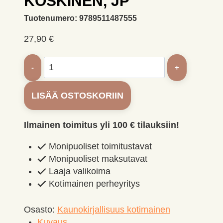
KOSKINEN, JP
Tuotenumero:
9789511487555
27,90
€
Ukkoslintu.
Koskinen,
JP
LISÄÄ OSTOSKORIIN
määrä
Ilmainen toimitus yli 100 € tilauksiin!
Monipuoliset toimitustavat
Monipuoliset maksutavat
Laaja valikoima
Kotimainen perheyritys
Osasto:
Kaunokirjallisuus kotimainen
Kuvaus