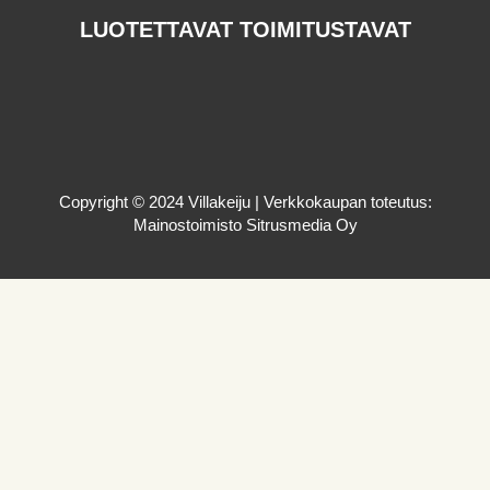
LUOTETTAVAT TOIMITUSTAVAT
Copyright © 2024 Villakeiju | Verkkokaupan toteutus:
Mainostoimisto Sitrusmedia Oy
OTA YHTEYTTÄ
TARKISTA OSTOSKORI
Ostoskori on tyhjä.