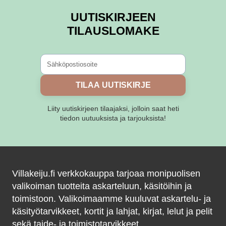
UUTISKIRJEEN
TILAUSLOMAKE
TILAA UUTISKIRJE
Liity uutiskirjeen tilaajaksi, jolloin saat heti
tiedon uutuuksista ja tarjouksista!
Villakeiju.fi verkkokauppa tarjoaa monipuolisen
valikoiman tuotteita askarteluun, käsitöihin ja
toimistoon. Valikoimaamme kuuluvat askartelu- ja
käsityötarvikkeet, kortit ja lahjat, kirjat, lelut ja pelit
sekä taide- ja toimistotarvikkeet.