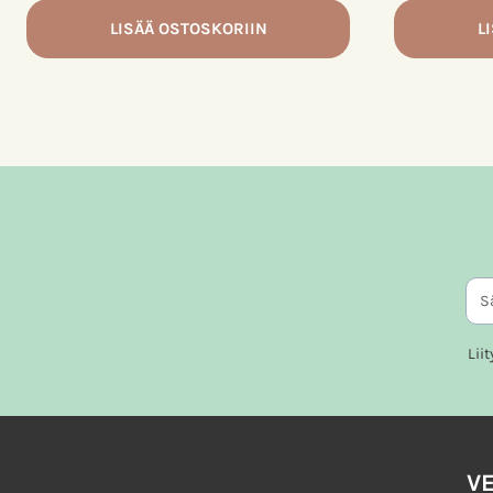
LISÄÄ OSTOSKORIIN
L
Lii
V