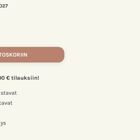
027
TOSKORIIN
00 € tilauksiin!
ustavat
tavat
tys