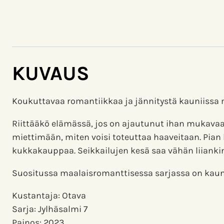
KUVAUS
Koukuttavaa romantiikkaa ja jännitystä kauniissa
Riittääkö elämässä, jos on ajautunut ihan mukavaan 
miettimään, miten voisi toteuttaa haaveitaan. Pian
kukkakauppaa. Seikkailujen kesä saa vähän liianki
Suositussa maalaisromanttisessa sarjassa on kaunis
Kustantaja: Otava
Sarja: Jylhäsalmi 7
Painos: 2023