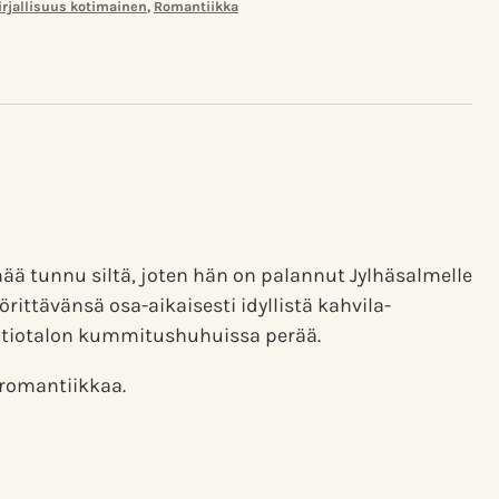
rjallisuus kotimainen
,
Romantiikka
nää tunnu siltä, joten hän on palannut Jylhäsalmelle
ttävänsä osa-aikaisesti idyllistä kahvila-
autiotalon kummitushuhuissa perää.
 romantiikkaa.