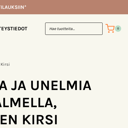
unelmia
ILAUKSIIN*
Jylhäsalmella,
Pehkonen
Kirsi
TEYSTIEDOT
0
määrä
Kirsi
A JA UNELMIA
ALMELLA,
EN KIRSI