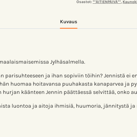
Osastot:
**ÄITIENPÄIVÄ**
,
Kaunoki
Kuvaus
 maalaismaisemissa Jylhäsalmella.
parisuhteeseen ja ihan sopiviin töihin? Jennistä ei e
 hän huomaa hoitavansa puuhakasta kanaparvea ja pyöri
n hurjan käänteen Jennin päättäessä selvittää, onko 
ta luontoa ja aitoja ihmisiä, huumoria, jännitystä ja