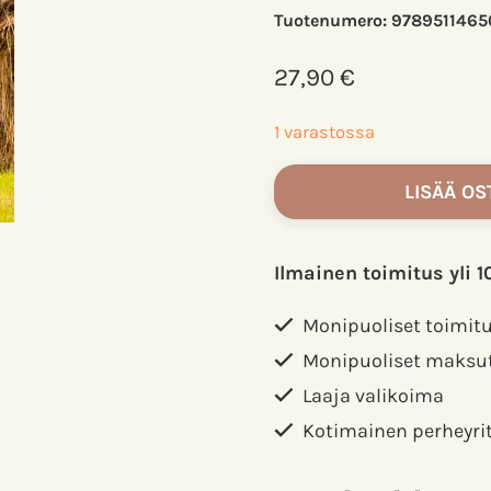
Tuotenumero:
9789511465
27,90
€
1 varastossa
Unikoita
LISÄÄ OS
ja
unelmia
Jylhäsalmella,
Ilmainen toimitus yli 1
Pehkonen
Kirsi
Monipuoliset toimit
määrä
Monipuoliset maksu
Laaja valikoima
Kotimainen perheyri