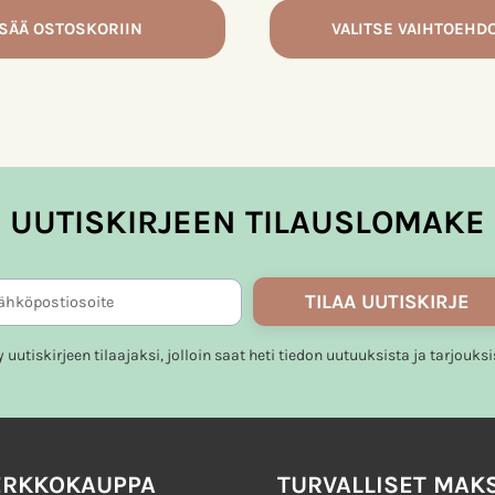
ISÄÄ OSTOSKORIIN
VALITSE VAIHTOEHD
Tällä
tuotteella
on
useampi
muunnelma.
UUTISKIRJEEN TILAUSLOMAKE
Voit
tehdä
valinnat
TILAA UUTISKIRJE
tuotteen
sivulla.
ty uutiskirjeen tilaajaksi, jolloin saat heti tiedon uutuuksista ja tarjouksi
ERKKOKAUPPA
TURVALLISET MAK