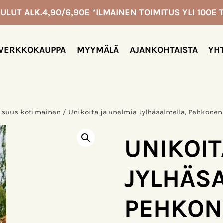
ULUT ALK.4,90/6,90E *ILMAINEN TOIMITUS YLI 100E T
VERKKOKAUPPA
MYYMÄLÄ
AJANKOHTAISTA
YH
lisuus kotimainen
/
Unikoita ja unelmia Jylhäsalmella, Pehkonen 
UNIKOIT
JYLHÄS
PEHKON