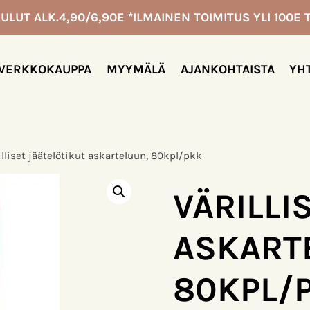
ULUT ALK.4,90/6,90E *ILMAINEN TOIMITUS YLI 100E T
VERKKOKAUPPA
MYYMÄLÄ
AJANKOHTAISTA
YH
illiset jäätelötikut askarteluun, 80kpl/pkk
VÄRILLI
ASKART
80KPL/