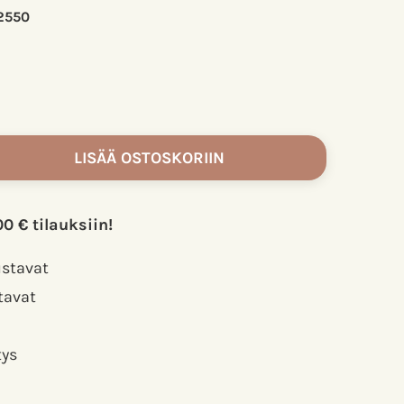
2550
LISÄÄ OSTOSKORIIN
00 € tilauksiin!
ustavat
tavat
tys