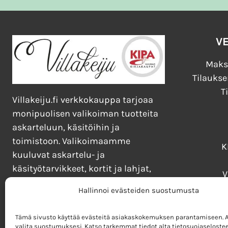
V
Maks
Tilaukse
T
Villakeiju.fi verkkokauppa tarjoaa
monipuolisen valikoiman tuotteita
askarteluun, käsitöihin ja
toimistoon. Valikoimaamme
K
kuuluvat askartelu- ja
käsityötarvikkeet, kortit ja lahjat,
V
kirjat, lelut ja pelit sekä taide- ja
Kirj
Hallinnoi evästeiden suostumusta
toimistotarvikkeet.
Tämä sivusto käyttää evästeitä asiakaskokemuksen parantamiseen. Al
valita suostumuksesi. Katso tarkemmat tiedot alta tietosuojaselostee