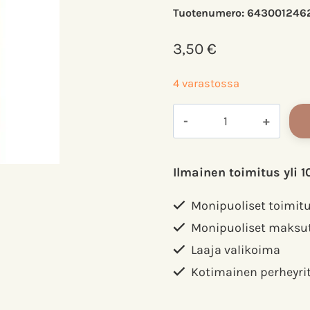
Tuotenumero:
643001246
3,50
€
4 varastossa
Värilliset
jäätelötikut
askarteluun,
80kpl/pkk
Ilmainen toimitus yli 1
määrä
Monipuoliset toimit
Monipuoliset maksu
Laaja valikoima
Kotimainen perheyri