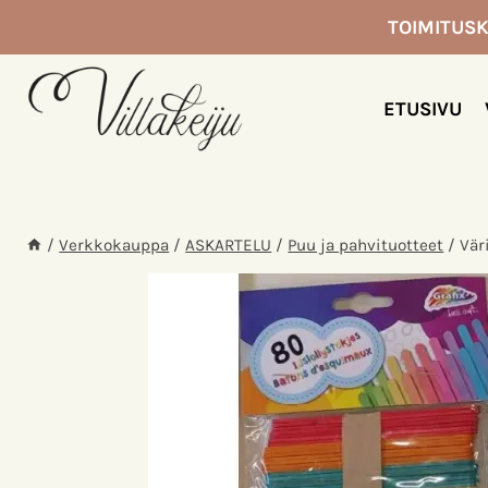
Siirry
TOIMITUSK
sisältöön
ETUSIVU
/
Verkkokauppa
/
ASKARTELU
/
Puu ja pahvituotteet
/
Vär