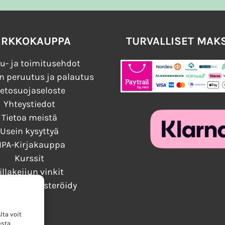
ERKKOKAUPPA
TURVALLISET MAK
u- ja toimitusehdot
n peruutus ja palautus
ietosuojaseloste
Yhteystiedot
Tietoa meistä
Usein kysyttyä
IPA-Kirjakauppa
Kurssit
illakeijun vinkit
audu / Rekisteröidy
ta voit
sta.