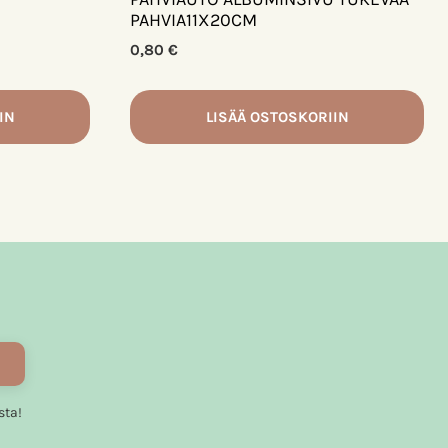
PAHVIA11X20CM
0,80
€
IN
LISÄÄ OSTOSKORIIN
sta!