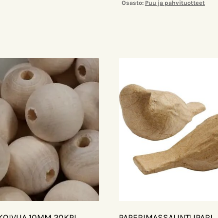
Osasto:
Puu ja pahvituotteet
KOIVUA 10MM 20KPL
PAPERIMASSALINTUPARI