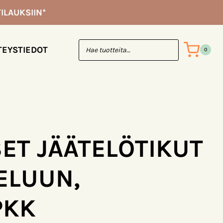
80kpl/pkk
ILAUKSIIN*
määrä
TEYSTIEDOT
0
SET JÄÄTELÖTIKUT
ELUUN,
PKK