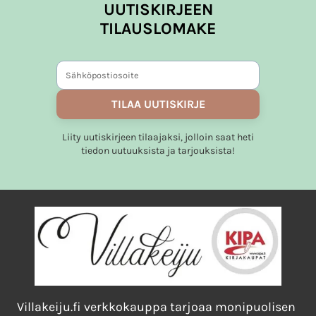
useampi
UUTISKIRJEEN
muunnelma.
TILAUSLOMAKE
Voit
tehdä
valinnat
tuotteen
TILAA UUTISKIRJE
sivulla.
Liity uutiskirjeen tilaajaksi, jolloin saat heti
tiedon uutuuksista ja tarjouksista!
Villakeiju.fi verkkokauppa tarjoaa monipuolisen