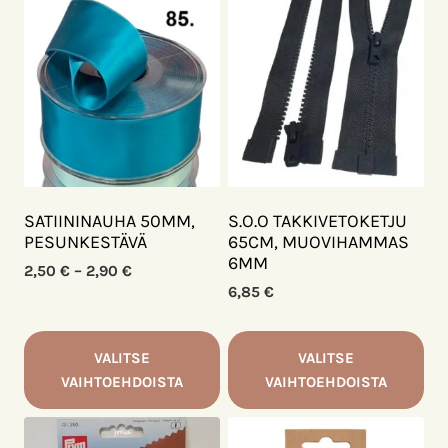
SATIININAUHA 50MM,
S.O.O TAKKIVETOKETJU
PESUNKESTÄVÄ
65CM, MUOVIHAMMAS
6MM
Hintaluokka:
2,50
€
–
2,90
€
2,50 €
6,85
€
-
2,90 €
VALITSE
VALITSE
VAIHTOEHDOISTA
VAIHTOEHDOISTA
Tällä
Tällä
tuotteella
tuotteella