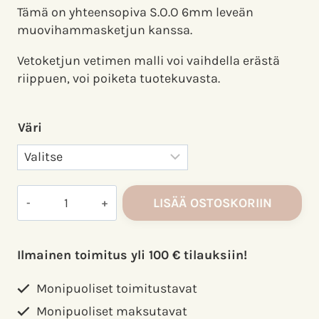
Tämä on yhteensopiva S.O.O 6mm leveän
muovihammasketjun kanssa.
Vetoketjun vetimen malli voi vaihdella erästä
riippuen, voi poiketa tuotekuvasta.
Väri
S.O.O
LISÄÄ OSTOSKORIIN
Vetoketjun
lukko
6mm
Ilmainen toimitus yli 100 € tilauksiin!
muovihammasketjuun
määrä
Monipuoliset toimitustavat
Monipuoliset maksutavat