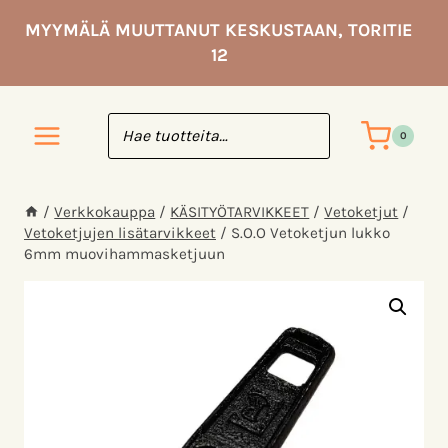
Siirry
MYYMÄLÄ MUUTTANUT KESKUSTAAN, TORITIE
sisältöön
12
0
/
Verkkokauppa
/
KÄSITYÖ­TARVIKKEET
/
Vetoketjut
/
Vetoketjujen lisätarvikkeet
/
S.O.O Vetoketjun lukko
6mm muovihammasketjuun