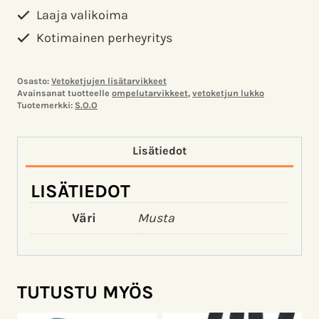
Laaja valikoima
Kotimainen perheyritys
Osasto:
Vetoketjujen lisätarvikkeet
Avainsanat tuotteelle
ompelutarvikkeet
,
vetoketjun lukko
Tuotemerkki:
S.O.O
Lisätiedot
LISÄTIEDOT
Väri
Musta
TUTUSTU MYÖS