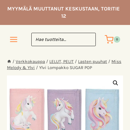
Siirry
MYYMÄLÄ MUUTTANUT KESKUSTAAN, TORITIE
sisältöön
12
0
/
Verkkokauppa
/
LELUT, PELIT
/
Lasten puuhat
/
Miss
Melody & Ylvi
/
Ylvi Lompakko SUGAR POP