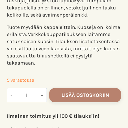
taskuja, joista yksi on läpinäkyvä. Lompakon
takapuolella on erillinen, vetoketjullinen tasku
kolikoille, sekä avaimenperälenkki.
Tuote myydään kappaleittain. Kuoseja on kolme
erilaista. Verkkokauppatilaukseen laitamme
satunnaisen kuosin. Tilauksen lisätietokentässä
voi esittää toiveen kuosista, mutta tietyn kuosin
saatavuutta tilaushetkellä ei pystytä
takaamaan.
5 varastossa
Ylvi
LISÄÄ OSTOSKORIIN
Lompakko
SUGAR
POP
Ilmainen toimitus yli 100 € tilauksiin!
määrä