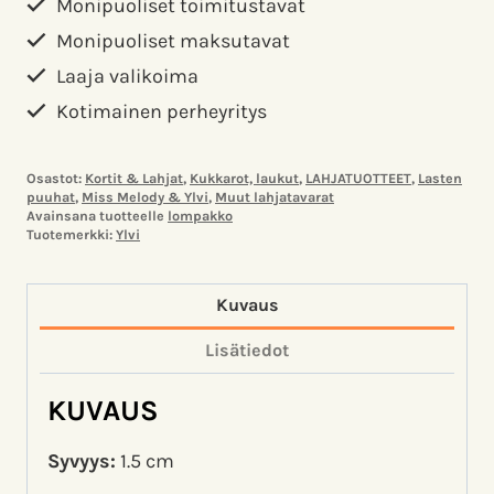
Monipuoliset toimitustavat
Monipuoliset maksutavat
Laaja valikoima
Kotimainen perheyritys
Osastot:
Kortit & Lahjat
,
Kukkarot, laukut
,
LAHJATUOTTEET
,
Lasten
puuhat
,
Miss Melody & Ylvi
,
Muut lahjatavarat
Avainsana tuotteelle
lompakko
Tuotemerkki:
Ylvi
Kuvaus
Lisätiedot
KUVAUS
Syvyys:
1.5 cm