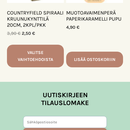
COUNTRYFIELD SPIRAALI
MUOTOAVAIMENPERÄ
KRUUNUKYNTTILÄ
PAPERIKARAMELLI PUPU
20CM, 2KPL/PKK
4,90
€
Alkuperäinen
Nykyinen
3,90
€
2,50
€
hinta
hinta
oli:
on:
3,90 €.
2,50 €.
VALITSE
VAIHTOEHDOISTA
LISÄÄ OSTOSKORIIN
Tällä
tuotteella
on
useampi
UUTISKIRJEEN
muunnelma.
TILAUSLOMAKE
Voit
tehdä
valinnat
tuotteen