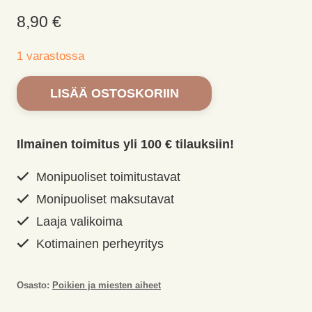
8,90
€
1 varastossa
Yvonne
LISÄÄ OSTOSKORIIN
creations
stanssi
peliaihe
Ilmainen toimitus yli 100 € tilauksiin!
määrä
Monipuoliset toimitustavat
Monipuoliset maksutavat
Laaja valikoima
Kotimainen perheyritys
Osasto:
Poikien ja miesten aiheet