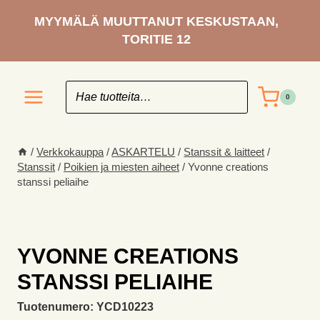
Siirry
MYYMÄLÄ MUUTTANUT KESKUSTAAN,
sisältöön
TORITIE 12
0
/
Verkkokauppa
/
ASKARTELU
/
Stanssit & laitteet
/
Stanssit
/
Poikien ja miesten aiheet
/
Yvonne creations
stanssi peliaihe
YVONNE CREATIONS
STANSSI PELIAIHE
Tuotenumero:
YCD10223