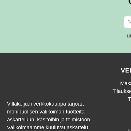
Li
VE
Maks
Tilauks
T
Villakeiju.fi verkkokauppa tarjoaa
monipuolisen valikoiman tuotteita
askarteluun, käsitöihin ja toimistoon.
Valikoimaamme kuuluvat askartelu-
K