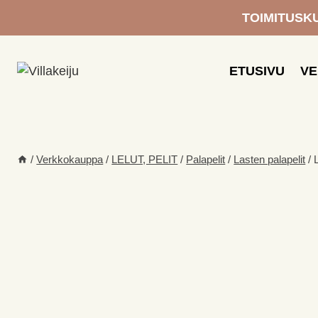
Siirry
TOIMITUSKUL
sisältöön
ETUSIVU
V
/
Verkkokauppa
/
LELUT, PELIT
/
Palapelit
/
Lasten palapelit
/