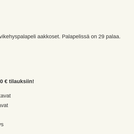
ikehyspalapeli aakkoset. Palapelissä on 29 palaa.
0 € tilauksiin!
tavat
avat
ys