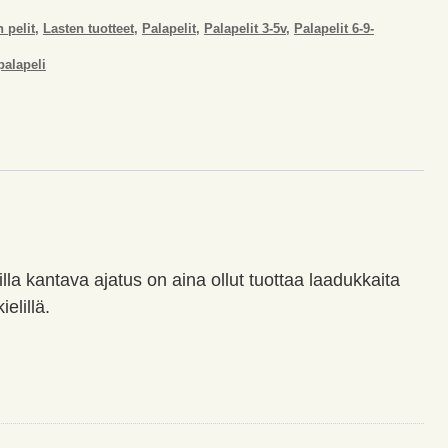
 pelit
,
Lasten tuotteet
,
Palapelit
,
Palapelit 3-5v
,
Palapelit 6-9-
palapeli
a kantava ajatus on aina ollut tuottaa laadukkaita
elillä.