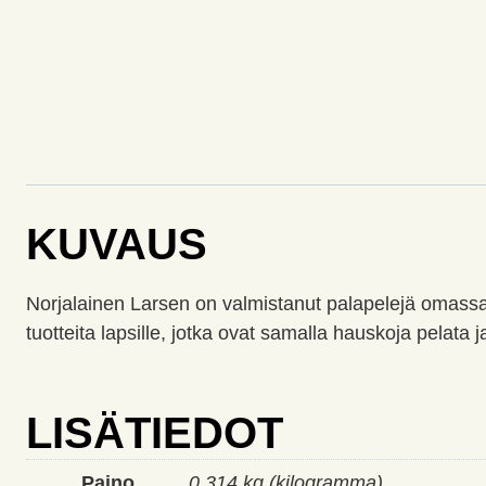
KUVAUS
Norjalainen Larsen on valmistanut palapelejä omassa 
tuotteita lapsille, jotka ovat samalla hauskoja pelata ja
LISÄTIEDOT
Paino
0,314 kg (kilogramma)