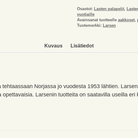
Osastot:
Lasten palapelit
,
Lasten
vuotiaille
Avainsanat tuotteelle
aakkoset
,
Tuotemerkki:
Larsen
Kuvaus
Lisätiedot
tehtaassaan Norjassa jo vuodesta 1953 lähtien. Larsenill
 opettavaisia. Larsenin tuotteita on saatavilla useilla eri ki