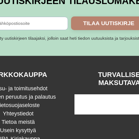
UUTISKIRJEEN TILAUSLOMAK
TILAA UUTISKIRJE
ity uutiskirjeen tilaajaksi, jolloin saat heti tiedon uutuuksista ja tarjouksis
RKKOKAUPPA
TURVALLIS
MAKSUTAV
u- ja toimitusehdot
en peruutus ja palautus
ietosuojaseloste
Yhteystiedot
Tietoa meistä
Usein kysyttyä
IPA-Kirjakauppa