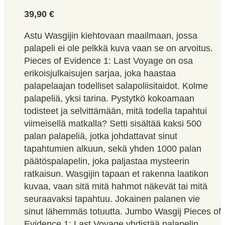
39,90
€
Astu Wasgijin kiehtovaan maailmaan, jossa
palapeli ei ole pelkkä kuva vaan se on arvoitus.
Pieces of Evidence 1: Last Voyage on osa
erikoisjulkaisujen sarjaa, joka haastaa
palapelaajan todelliset salapoliisitaidot. Kolme
palapeliä, yksi tarina. Pystytkö kokoamaan
todisteet ja selvittämään, mitä todella tapahtui
viimeisellä matkalla? Setti sisältää kaksi 500
palan palapeliä, jotka johdattavat sinut
tapahtumien alkuun, sekä yhden 1000 palan
päätöspalapelin, joka paljastaa mysteerin
ratkaisun. Wasgijin tapaan et rakenna laatikon
kuvaa, vaan sitä mitä hahmot näkevät tai mitä
seuraavaksi tapahtuu. Jokainen palanen vie
sinut lähemmäs totuutta. Jumbo Wasgij Pieces of
Evidence 1: Last Voyage yhdistää palapelin,