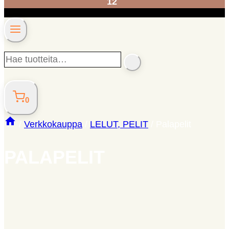
12
Hae
SEARCH
tuotteita…
0
/
Verkkokauppa
/
LELUT, PELIT
/
Palapelit
PALAPELIT