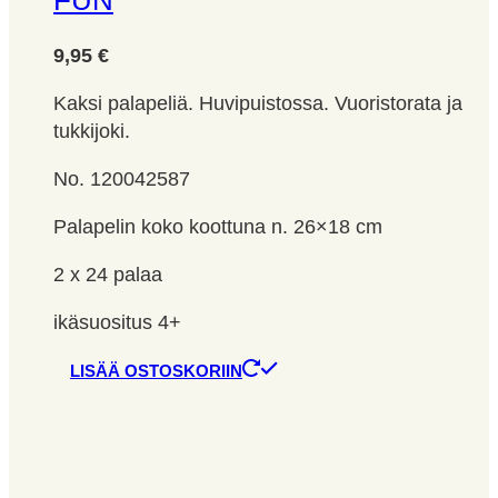
FUN
9,95
€
Kaksi palapeliä. Huvipuistossa. Vuoristorata ja
tukkijoki.
No. 120042587
Palapelin koko koottuna n. 26×18 cm
2 x 24 palaa
ikäsuositus 4+
LISÄÄ OSTOSKORIIN