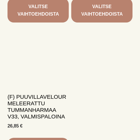
VALITSE
VALITSE
VAIHTOEHDOISTA
VAIHTOEHDOISTA
Tällä
Tällä
tuotteella
tuotteella
on
on
useampi
useampi
muunnelma.
muunnelma.
Voit
Voit
tehdä
tehdä
valinnat
valinnat
tuotteen
tuotteen
sivulla.
sivulla.
(F) PUUVILLAVELOUR
MELEERATTU
TUMMANHARMAA
V33, VALMISPALOINA
26,85
€