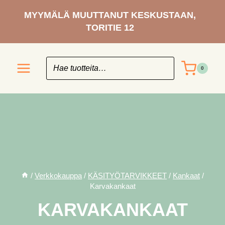
Siirry
MYYMÄLÄ MUUTTANUT KESKUSTAAN,
sisältöön
TORITIE 12
0
/
Verkkokauppa
/
KÄSITYÖ­TARVIKKEET
/
Kankaat
/
Karvakankaat
KARVAKANKAAT