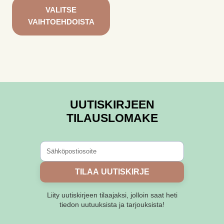
VALITSE
VAIHTOEHDOISTA
Tällä
tuotteella
on
useampi
muunnelma.
UUTISKIRJEEN
Voit
tehdä
TILAUSLOMAKE
valinnat
tuotteen
sivulla.
TILAA UUTISKIRJE
Liity uutiskirjeen tilaajaksi, jolloin saat heti
tiedon uutuuksista ja tarjouksista!