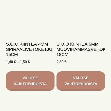
on
on
useampi
useampi
muunnelma.
muunnelma.
Voit
Voit
tehdä
tehdä
valinnat
valinnat
tuotteen
tuotteen
sivulla.
sivulla.
S.O.O KIINTEÄ 4MM
S.O.O KIINTEÄ 6MM
SPIRAALIVETOKETJU
MUOVIHAMMASVETOKET
15CM
18CM
Hintaluokka:
1,40
€
–
1,50
€
2,30
€
1,40 €
-
1,50 €
VALITSE
VALITSE
VAIHTOEHDOISTA
VAIHTOEHDOISTA
Tällä
Tällä
tuotteella
tuotteella
on
on