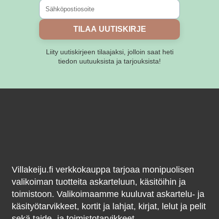
sivulla.
TILAA UUTISKIRJE
Liity uutiskirjeen tilaajaksi, jolloin saat heti
tiedon uutuuksista ja tarjouksista!
Villakeiju.fi verkkokauppa tarjoaa monipuolisen
valikoiman tuotteita askarteluun, käsitöihin ja
toimistoon. Valikoimaamme kuuluvat askartelu- ja
käsityötarvikkeet, kortit ja lahjat, kirjat, lelut ja pelit
sekä taide- ja toimistotarvikkeet.