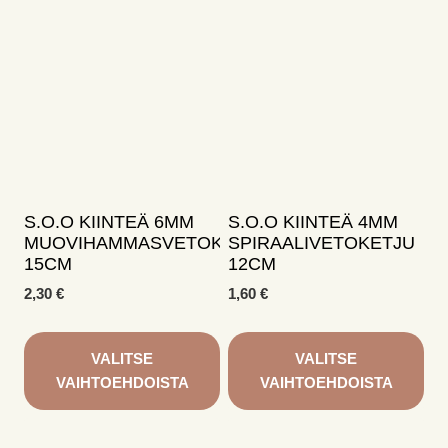
S.O.O KIINTEÄ 6MM
S.O.O KIINTEÄ 4MM
MUOVIHAMMASVETOKETJU
SPIRAALIVETOKETJU
15CM
12CM
2,30
€
1,60
€
VALITSE
VALITSE
VAIHTOEHDOISTA
VAIHTOEHDOISTA
Tällä
Tällä
tuotteella
tuotteella