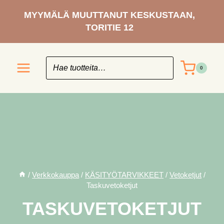
Siirry
MYYMÄLÄ MUUTTANUT KESKUSTAAN,
sisältöön
TORITIE 12
0
/
Verkkokauppa
/
KÄSITYÖ­TARVIKKEET
/
Vetoketjut
/
Taskuvetoketjut
TASKUVETOKETJUT