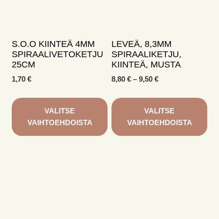
tehdä
tehdä
valinnat
valinnat
tuotteen
tuotteen
sivulla.
sivulla.
S.O.O KIINTEÄ 4MM
LEVEÄ, 8,3MM
SPIRAALIVETOKETJU
SPIRAALIKETJU,
25CM
KIINTEÄ, MUSTA
Hintaluokka:
1,70
€
8,80
€
–
9,50
€
8,80 €
-
9,50 €
VALITSE
VALITSE
VAIHTOEHDOISTA
VAIHTOEHDOISTA
Tällä
Tällä
tuotteella
tuotteella
on
on
useampi
useampi
muunnelma.
muunnelma.
Voit
Voit
tehdä
tehdä