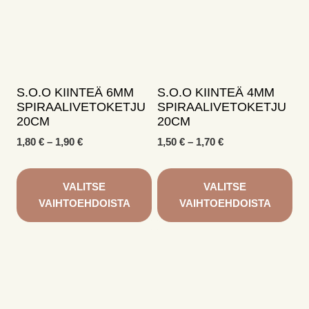
muunnelma.
muunnelma.
Voit
Voit
tehdä
tehdä
valinnat
valinnat
tuotteen
tuotteen
sivulla.
sivulla.
S.O.O KIINTEÄ 6MM
S.O.O KIINTEÄ 4MM
SPIRAALIVETOKETJU
SPIRAALIVETOKETJU
20CM
20CM
Hintaluokka:
Hintaluokka:
1,80
€
–
1,90
€
1,50
€
–
1,70
€
1,80 €
1,50 €
-
-
1,90 €
1,70 €
VALITSE
VALITSE
VAIHTOEHDOISTA
VAIHTOEHDOISTA
Tällä
Tällä
tuotteella
tuotteella
on
on
useampi
useampi
muunnelma.
muunnelma.