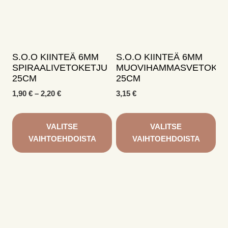
Voit
Voit
tehdä
tehdä
valinnat
valinnat
tuotteen
tuotteen
sivulla.
sivulla.
S.O.O KIINTEÄ 6MM
S.O.O KIINTEÄ 6MM
SPIRAALIVETOKETJU
MUOVIHAMMASVETOKET
25CM
25CM
Hintaluokka:
1,90
€
–
2,20
€
3,15
€
1,90 €
-
2,20 €
VALITSE
VALITSE
VAIHTOEHDOISTA
VAIHTOEHDOISTA
Tällä
Tällä
tuotteella
tuotteella
on
on
useampi
useampi
muunnelma.
muunnelma.
Voit
Voit