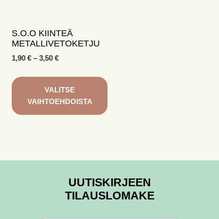
valinnat
valinnat
tuotteen
tuotteen
sivulla.
sivulla.
S.O.O KIINTEÄ
METALLIVETOKETJU
Hintaluokka:
1,90
€
–
3,50
€
1,90 €
-
3,50 €
VALITSE
VAIHTOEHDOISTA
Tällä
tuotteella
on
useampi
muunnelma.
UUTISKIRJEEN
Voit
tehdä
TILAUSLOMAKE
valinnat
tuotteen