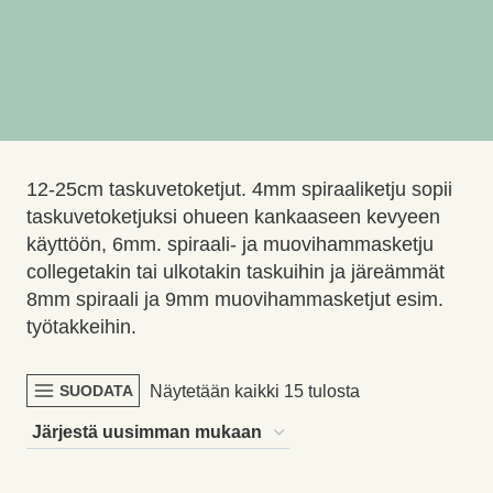
12-25cm taskuvetoketjut. 4mm spiraaliketju sopii
taskuvetoketjuksi ohueen kankaaseen kevyeen
käyttöön, 6mm. spiraali- ja muovihammasketju
collegetakin tai ulkotakin taskuihin ja järeämmät
8mm spiraali ja 9mm muovihammasketjut esim.
työtakkeihin.
Sorted
Näytetään kaikki 15 tulosta
SUODATA
by
latest