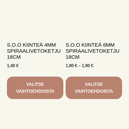
useampi
useampi
muunnelma.
muunnelma.
Voit
Voit
tehdä
tehdä
valinnat
valinnat
tuotteen
tuotteen
sivulla.
sivulla.
S.O.O KIINTEÄ 4MM
S.O.O KIINTEÄ 6MM
SPIRAALIVETOKETJU
SPIRAALIVETOKETJU
18CM
18CM
Hintaluokka:
1,40
€
1,80
€
–
1,90
€
1,80 €
-
1,90 €
VALITSE
VALITSE
VAIHTOEHDOISTA
VAIHTOEHDOISTA
Tällä
Tällä
tuotteella
tuotteella
on
on
useampi
useampi