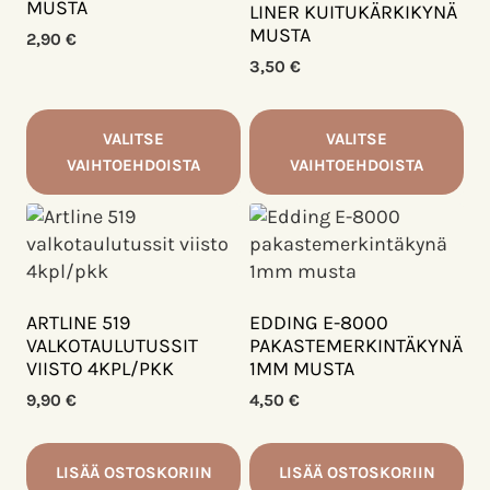
MUSTA
Voit
LINER KUITUKÄRKIKYNÄ
MUSTA
tehdä
2,90
€
valinnat
3,50
€
tuotteen
sivulla.
VALITSE
VALITSE
VAIHTOEHDOISTA
VAIHTOEHDOISTA
Tällä
Tällä
tuotteella
tuotteella
on
on
useampi
useampi
muunnelma.
muunnelma.
ARTLINE 519
EDDING E-8000
Voit
Voit
VALKOTAULUTUSSIT
PAKASTEMERKINTÄKYNÄ
VIISTO 4KPL/PKK
1MM MUSTA
tehdä
tehdä
valinnat
valinnat
9,90
€
4,50
€
tuotteen
tuotteen
sivulla.
sivulla.
LISÄÄ OSTOSKORIIN
LISÄÄ OSTOSKORIIN