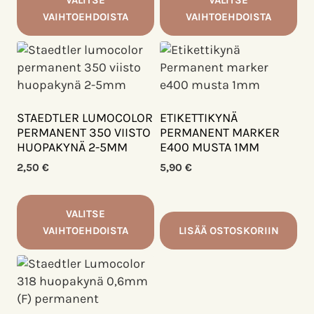
VAIHTOEHDOISTA
VAIHTOEHDOISTA
Tällä
Tällä
tuotteella
tuotteella
on
on
useampi
useampi
muunnelma.
muunnelma.
STAEDTLER LUMOCOLOR
ETIKETTIKYNÄ
Voit
Voit
PERMANENT 350 VIISTO
PERMANENT MARKER
HUOPAKYNÄ 2-5MM
E400 MUSTA 1MM
tehdä
tehdä
valinnat
valinnat
2,50
€
5,90
€
tuotteen
tuotteen
sivulla.
sivulla.
VALITSE
VAIHTOEHDOISTA
LISÄÄ OSTOSKORIIN
Tällä
tuotteella
on
useampi