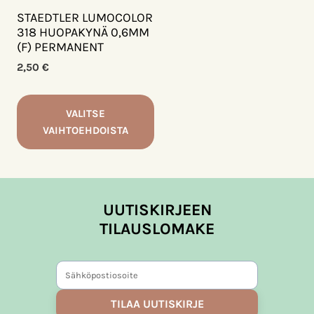
muunnelma.
STAEDTLER LUMOCOLOR
Voit
318 HUOPAKYNÄ 0,6MM
(F) PERMANENT
tehdä
valinnat
2,50
€
tuotteen
sivulla.
VALITSE
VAIHTOEHDOISTA
Tällä
tuotteella
on
UUTISKIRJEEN
useampi
muunnelma.
TILAUSLOMAKE
Voit
tehdä
valinnat
tuotteen
TILAA UUTISKIRJE