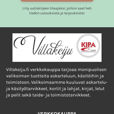
sivulla.
Liity uutiskirjeen tilaajaksi, jolloin saat heti
tiedon uutuuksista ja tarjouksista!
Villakeiju.fi verkkokauppa tarjoaa monipuolisen
valikoiman tuotteita askarteluun, käsitöihin ja
toimistoon. Valikoimaamme kuuluvat askartelu-
ja käsityötarvikkeet, kortit ja lahjat, kirjat, lelut
ja pelit sekä taide- ja toimistotarvikkeet.
VERKKOKAUPPA