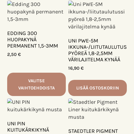
Tällä
Tällä
tuotteella
tuotteella
on
on
useampi
useampi
muunnelma.
muunnelma.
EDDING 300
Voit
Voit
HUOPAKYNÄ
UNI PWE-5M
PERMANENT 1,5-3MM
tehdä
tehdä
IKKUNA-/LIITUTAULUTUSSI
PYÖREÄ 1,8-2,5MM
valinnat
valinnat
2,50
€
VÄRILAJITELMA KYNÄÄ
tuotteen
tuotteen
sivulla.
sivulla.
16,90
€
VALITSE
VAIHTOEHDOISTA
LISÄÄ OSTOSKORIIN
Tällä
tuotteella
on
useampi
UNI PIN
muunnelma.
KUITUKÄRKIKYNÄ
STAEDTLER PIGMENT