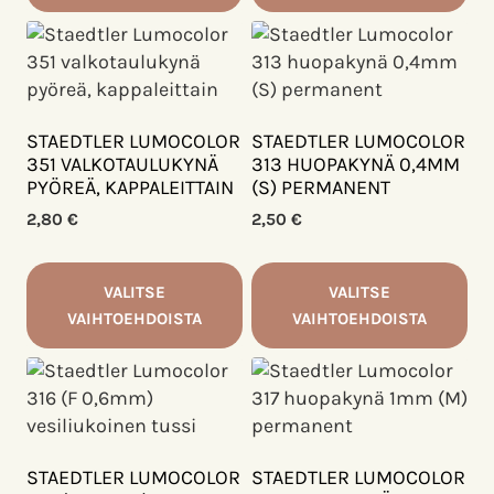
STAEDTLER LUMOCOLOR
STAEDTLER LUMOCOLOR
351 VALKOTAULUKYNÄ
313 HUOPAKYNÄ 0,4MM
PYÖREÄ, KAPPALEITTAIN
(S) PERMANENT
2,80
€
2,50
€
VALITSE
VALITSE
VAIHTOEHDOISTA
VAIHTOEHDOISTA
Tällä
Tällä
tuotteella
tuotteella
on
on
useampi
useampi
muunnelma.
muunnelma.
STAEDTLER LUMOCOLOR
STAEDTLER LUMOCOLOR