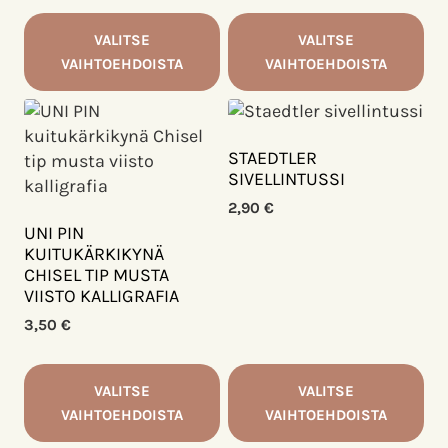
VALITSE
VALITSE
VAIHTOEHDOISTA
VAIHTOEHDOISTA
Tällä
Tällä
tuotteella
tuotteella
on
on
STAEDTLER
useampi
useampi
SIVELLINTUSSI
muunnelma.
muunnelma.
2,90
€
Voit
Voit
UNI PIN
tehdä
tehdä
KUITUKÄRKIKYNÄ
CHISEL TIP MUSTA
valinnat
valinnat
VIISTO KALLIGRAFIA
tuotteen
tuotteen
sivulla.
3,50
€
sivulla.
VALITSE
VALITSE
VAIHTOEHDOISTA
VAIHTOEHDOISTA