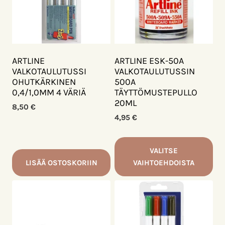
Voit
tehdä
valinnat
tuotteen
sivulla.
ARTLINE
ARTLINE ESK-50A
VALKOTAULUTUSSI
VALKOTAULUTUSSIN
OHUTKÄRKINEN
500A
0,4/1,0MM 4 VÄRIÄ
TÄYTTÖMUSTEPULLO
20ML
8,50
€
4,95
€
VALITSE
LISÄÄ OSTOSKORIIN
VAIHTOEHDOISTA
Tällä
tuotteella
on
useampi