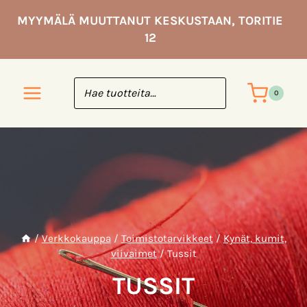
Siirry
MYYMÄLÄ MUUTTANUT KESKUSTAAN, TORITIE
sisältöön
12
0
/
Verkkokauppa
/
Toimisto­tarvikkeet
/
Kynät, kumit,
viivaimet
/
Tussit
TUSSIT