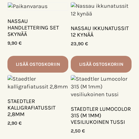
Tällä
Tällä
tuotteella
tuotteella
on
on
NASSAU
useampi
useampi
HANDLETTERING SET
NASSAU IKKUNATUSSIT
muunnelma.
5KYNÄÄ
muunnelma.
12 KYNÄÄ
Voit
Voit
9,90
€
23,90
€
tehdä
tehdä
valinnat
valinnat
LISÄÄ OSTOSKORIIN
LISÄÄ OSTOSKORIIN
tuotteen
tuotteen
sivulla.
sivulla.
STAEDTLER
KALLIGRAFIATUSSIT
STAEDTLER LUMOCOLOR
2,8MM
315 (M 1MM)
VESILIUKOINEN TUSSI
2,90
€
2,50
€