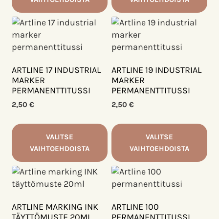
Tällä
Tällä
tuotteella
tuotteella
on
on
useampi
useampi
muunnelma.
muunnelma.
ARTLINE 17 INDUSTRIAL
ARTLINE 19 INDUSTRIAL
Voit
Voit
MARKER
MARKER
PERMANENTTITUSSI
PERMANENTTITUSSI
tehdä
tehdä
valinnat
valinnat
2,50
€
2,50
€
tuotteen
tuotteen
sivulla.
sivulla.
VALITSE
VALITSE
VAIHTOEHDOISTA
VAIHTOEHDOISTA
Tällä
Tällä
tuotteella
tuotteella
on
on
useampi
useampi
ARTLINE MARKING INK
ARTLINE 100
muunnelma.
muunnelma.
TÄYTTÖMUSTE 20ML
PERMANENTTITUSSI