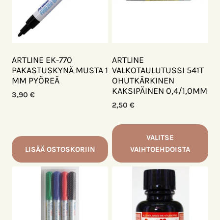
ARTLINE EK-770
ARTLINE
PAKASTUSKYNÄ MUSTA 1
VALKOTAULUTUSSI 541T
MM PYÖREÄ
OHUTKÄRKINEN
KAKSIPÄINEN 0,4/1,0MM
3,90
€
2,50
€
VALITSE
LISÄÄ OSTOSKORIIN
VAIHTOEHDOISTA
Tällä
tuotteella
on
useampi
muunnelma.