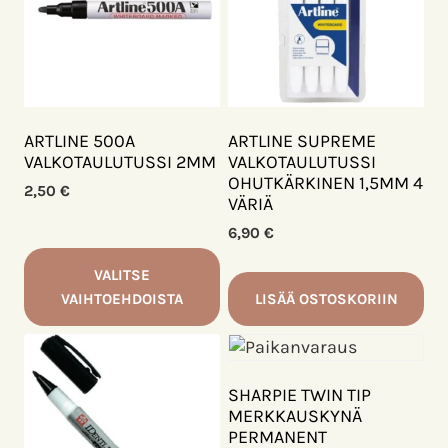
muunnelma.
Voit
tehdä
valinnat
tuotteen
sivulla.
ARTLINE 500A
ARTLINE SUPREME
VALKOTAULUTUSSI 2MM
VALKOTAULUTUSSI
OHUTKÄRKINEN 1,5MM 4
2,50
€
VÄRIÄ
6,90
€
VALITSE
VAIHTOEHDOISTA
LISÄÄ OSTOSKORIIN
Tällä
tuotteella
on
SHARPIE TWIN TIP
useampi
MERKKAUSKYNÄ
muunnelma.
PERMANENT