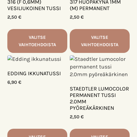
Voit
Voit
316 (F 0,6MM)
317 HUOPAKYNÄ 1MM
VESILIUKOINEN TUSSI
(M) PERMANENT
tehdä
tehdä
valinnat
valinnat
2,50
€
2,50
€
tuotteen
tuotteen
sivulla.
sivulla.
VALITSE
VALITSE
VAIHTOEHDOISTA
VAIHTOEHDOISTA
Tällä
Tällä
tuotteella
tuotteella
on
on
EDDING IKKUNATUSSI
useampi
useampi
6,90
€
muunnelma.
muunnelma.
STAEDTLER LUMOCOLOR
Voit
Voit
PERMANENT TUSSI
2.0MM
tehdä
tehdä
PYÖREÄKÄRKINEN
valinnat
valinnat
tuotteen
tuotteen
2,50
€
sivulla.
sivulla.
VALITSE
VALITSE