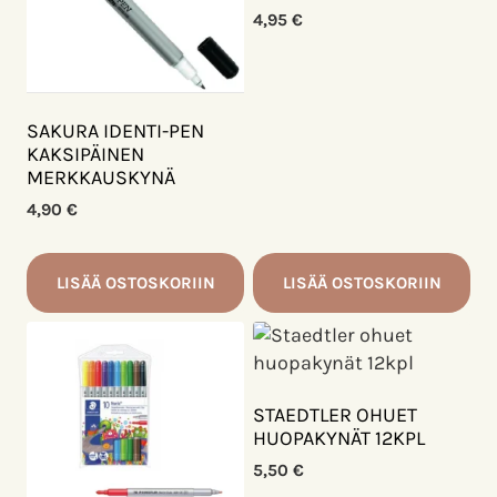
Voit
4,95
€
tehdä
valinnat
tuotteen
sivulla.
SAKURA IDENTI-PEN
KAKSIPÄINEN
MERKKAUSKYNÄ
4,90
€
LISÄÄ OSTOSKORIIN
LISÄÄ OSTOSKORIIN
STAEDTLER OHUET
HUOPAKYNÄT 12KPL
5,50
€