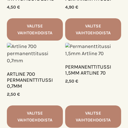
Voit
Voit
4,50
€
4,90
€
tehdä
tehdä
valinnat
valinnat
VALITSE
VALITSE
tuotteen
tuotteen
VAIHTOEHDOISTA
VAIHTOEHDOISTA
sivulla.
sivulla.
Tällä
Tällä
tuotteella
tuotteella
on
on
useampi
useampi
PERMANENTTITUSSI
muunnelma.
muunnelma.
1,5MM ARTLINE 70
ARTLINE 700
Voit
Voit
PERMANENTTITUSSI
2,50
€
0,7MM
tehdä
tehdä
valinnat
valinnat
2,50
€
tuotteen
tuotteen
sivulla.
sivulla.
VALITSE
VALITSE
VAIHTOEHDOISTA
VAIHTOEHDOISTA