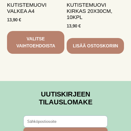
KUTISTEMUOVI
KUTISTEMUOVI
VALKEA A4
KIRKAS 20X30CM,
10KPL
13,90
€
13,90
€
VALITSE
VAIHTOEHDOISTA
LISÄÄ OSTOSKORIIN
Tällä
tuotteella
on
useampi
muunnelma.
UUTISKIRJEEN
Voit
tehdä
TILAUSLOMAKE
valinnat
tuotteen
sivulla.