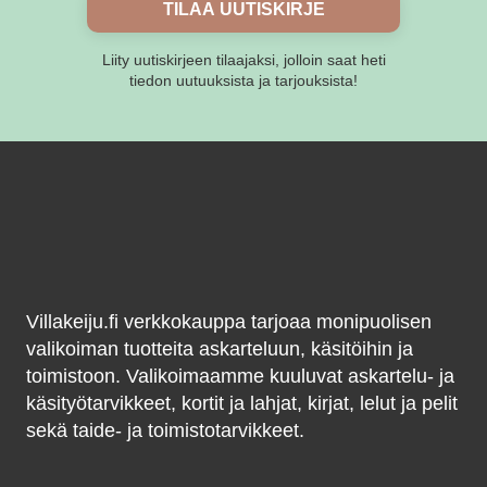
TILAA UUTISKIRJE
Liity uutiskirjeen tilaajaksi, jolloin saat heti
tiedon uutuuksista ja tarjouksista!
Villakeiju.fi verkkokauppa tarjoaa monipuolisen
valikoiman tuotteita askarteluun, käsitöihin ja
toimistoon. Valikoimaamme kuuluvat askartelu- ja
käsityötarvikkeet, kortit ja lahjat, kirjat, lelut ja pelit
sekä taide- ja toimistotarvikkeet.