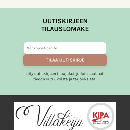
on
useampi
muunnelma.
UUTISKIRJEEN
Voit
TILAUSLOMAKE
tehdä
valinnat
tuotteen
sivulla.
TILAA UUTISKIRJE
Liity uutiskirjeen tilaajaksi, jolloin saat heti
tiedon uutuuksista ja tarjouksista!