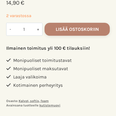
14,90
€
2 varastossa
Diams
LISÄÄ OSTOSKORIIN
kutistemuovi
A4
värilajitelma
Ilmainen toimitus yli 100 € tilauksiin!
7arkkia
määrä
Monipuoliset toimitustavat
Monipuoliset maksutavat
Laaja valikoima
Kotimainen perheyritys
Osasto:
Kalvot, softis, foam
Avainsana tuotteelle
kutistemuovi