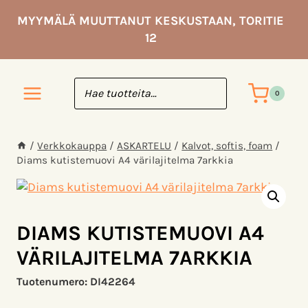
Siirry
MYYMÄLÄ MUUTTANUT KESKUSTAAN, TORITIE
sisältöön
12
0
/
Verkkokauppa
/
ASKARTELU
/
Kalvot, softis, foam
/
Diams kutistemuovi A4 värilajitelma 7arkkia
DIAMS KUTISTEMUOVI A4
VÄRILAJITELMA 7ARKKIA
Tuotenumero:
DI42264