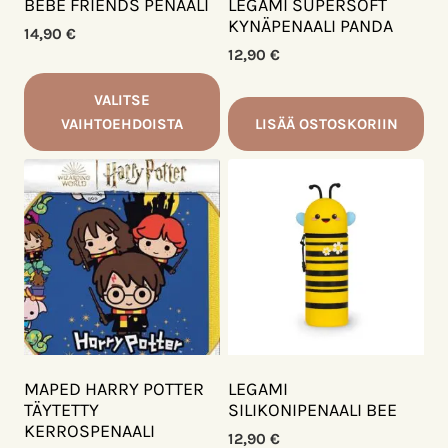
BEBE FRIENDS PENAALI
LEGAMI SUPERSOFT
KYNÄPENAALI PANDA
14,90
€
12,90
€
VALITSE
VAIHTOEHDOISTA
LISÄÄ OSTOSKORIIN
Tällä
tuotteella
on
useampi
muunnelma.
Voit
tehdä
valinnat
tuotteen
sivulla.
MAPED HARRY POTTER
LEGAMI
TÄYTETTY
SILIKONIPENAALI BEE
KERROSPENAALI
12,90
€