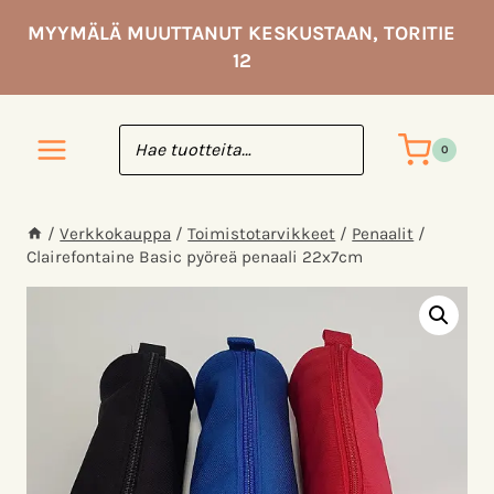
Siirry
MYYMÄLÄ MUUTTANUT KESKUSTAAN, TORITIE
sisältöön
12
0
/
Verkkokauppa
/
Toimisto­tarvikkeet
/
Penaalit
/
Clairefontaine Basic pyöreä penaali 22x7cm