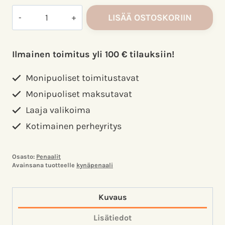
Clairefontaine
LISÄÄ OSTOSKORIIN
Basic
pyöreä
penaali
Ilmainen toimitus yli 100 € tilauksiin!
22x7cm
määrä
Monipuoliset toimitustavat
Monipuoliset maksutavat
Laaja valikoima
Kotimainen perheyritys
Osasto:
Penaalit
Avainsana tuotteelle
kynäpenaali
Kuvaus
Lisätiedot