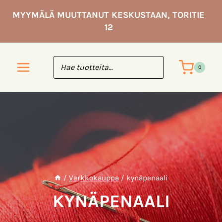
Siirry
MYYMÄLÄ MUUTTANUT KESKUSTAAN, TORITIE
sisältöön
12
0
/
Verkkokauppa
/
kynäpenaali
KYNÄPENAALI