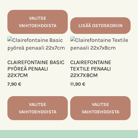
tehdä
valinnat
VALITSE
tuotteen
VAIHTOEHDOISTA
LISÄÄ OSTOSKORIIN
sivulla.
Tällä
tuotteella
on
useampi
CLAIREFONTAINE BASIC
CLAIREFONTAINE
muunnelma.
PYÖREÄ PENAALI
TEXTILE PENAALI
22X7CM
22X7X8CM
Voit
tehdä
7,90
€
11,90
€
valinnat
tuotteen
VALITSE
VALITSE
sivulla.
VAIHTOEHDOISTA
VAIHTOEHDOISTA
Tällä
Tällä
tuotteella
tuotteella