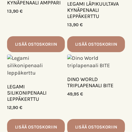
muunnelma.
KYNÄPENAALI AMPPARI
LEGAMI LÄPIKUULTAVA
Voit
KYNÄPENAALI
13,90
€
LEPPÄKERTTU
tehdä
valinnat
13,90
€
tuotteen
sivulla.
LISÄÄ OSTOSKORIIN
LISÄÄ OSTOSKORIIN
DINO WORLD
TRIPLAPENAALI BITE
LEGAMI
SILIKONIPENAALI
49,95
€
LEPPÄKERTTU
12,90
€
LISÄÄ OSTOSKORIIN
LISÄÄ OSTOSKORIIN