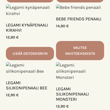
BEBE FRIENDS PENAALI
LEGAMI KYNÄPENAALI
14,90
€
KIRAHVI
12,90
€
VALITSE
LISÄÄ OSTOSKORIIN
VAIHTOEHDOISTA
Tällä
tuotteella
on
useampi
LEGAMI
muunnelma.
SILIKONIPENAALI BEE
LEGAMI
Voit
SILIKONIPENAALI
12,90
€
MONSTERI
tehdä
valinnat
12,90
€