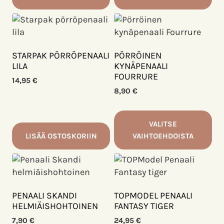
STARPAK PÖRRÖPENAALI
PÖRRÖINEN
LILA
KYNÄPENAALI
FOURRURE
14,95
€
8,90
€
VALITSE
LISÄÄ OSTOSKORIIN
VAIHTOEHDOISTA
Tällä
tuotteella
on
useampi
PENAALI SKANDI
TOPMODEL PENAALI
muunnelma.
HELMIÄISHOHTOINEN
FANTASY TIGER
Voit
7,90
€
24,95
€