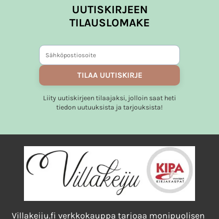
on
on
UUTISKIRJEEN
useampi
useampi
TILAUSLOMAKE
muunnelma.
muunnelma.
Voit
Voit
tehdä
tehdä
valinnat
valinnat
tuotteen
tuotteen
TILAA UUTISKIRJE
sivulla.
sivulla.
Liity uutiskirjeen tilaajaksi, jolloin saat heti
tiedon uutuuksista ja tarjouksista!
Villakeiju.fi verkkokauppa tarjoaa monipuolisen