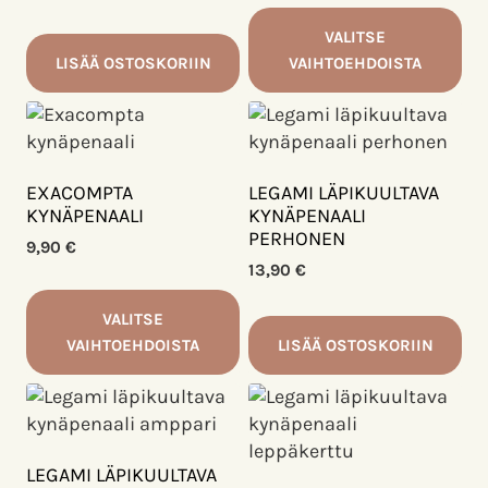
VALITSE
LISÄÄ OSTOSKORIIN
VAIHTOEHDOISTA
Tällä
tuotteella
on
useampi
EXACOMPTA
LEGAMI LÄPIKUULTAVA
muunnelma.
KYNÄPENAALI
KYNÄPENAALI
PERHONEN
Voit
9,90
€
tehdä
13,90
€
valinnat
VALITSE
tuotteen
VAIHTOEHDOISTA
LISÄÄ OSTOSKORIIN
sivulla.
Tällä
tuotteella
on
useampi
LEGAMI LÄPIKUULTAVA