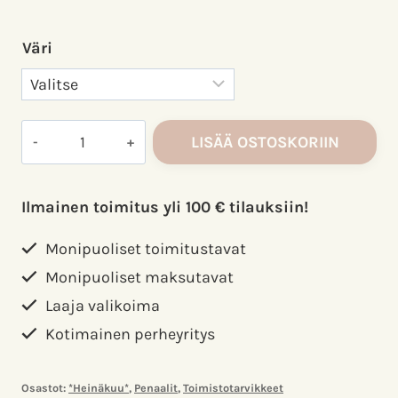
Väri
Exacompta
LISÄÄ OSTOSKORIIN
kynäpenaali
3-
lokeroinen
Ilmainen toimitus yli 100 € tilauksiin!
määrä
Monipuoliset toimitustavat
Monipuoliset maksutavat
Laaja valikoima
Kotimainen perheyritys
Osastot:
*Heinäkuu*
,
Penaalit
,
Toimisto­tarvikkeet