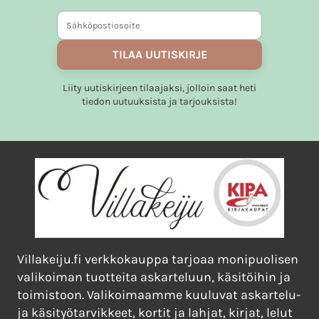
TILAA UUTISKIRJE
Liity uutiskirjeen tilaajaksi, jolloin saat heti
tiedon uutuuksista ja tarjouksista!
Villakeiju.fi verkkokauppa tarjoaa monipuolisen
valikoiman tuotteita askarteluun, käsitöihin ja
toimistoon. Valikoimaamme kuuluvat askartelu-
ja käsityötarvikkeet, kortit ja lahjat, kirjat, lelut