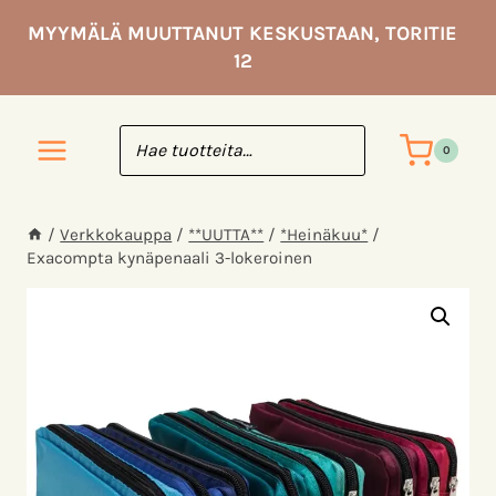
Siirry
MYYMÄLÄ MUUTTANUT KESKUSTAAN, TORITIE
sisältöön
12
0
/
Verkkokauppa
/
**UUTTA**
/
*Heinäkuu*
/
Exacompta kynäpenaali 3-lokeroinen