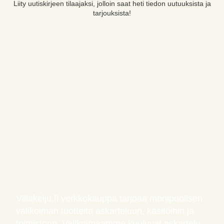
Liity uutiskirjeen tilaajaksi, jolloin saat heti tiedon uutuuksista ja
tarjouksista!
Villakeiju.fi verkkokauppa tarjoaa monipuolisen
valikoiman tuotteita askarteluun, käsitöihin ja
toimistoon. Valikoimaamme kuuluvat askartelu-