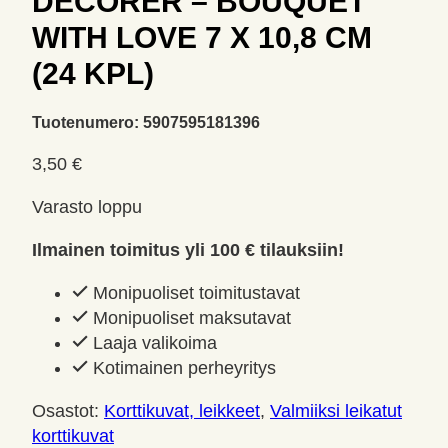
DECORER – BOUQUET
WITH LOVE 7 X 10,8 CM
(24 KPL)
Tuotenumero:
5907595181396
3,50
€
Varasto loppu
Ilmainen toimitus yli 100 € tilauksiin!
Monipuoliset toimitustavat
Monipuoliset maksutavat
Laaja valikoima
Kotimainen perheyritys
Osastot:
Korttikuvat, leikkeet
,
Valmiiksi leikatut
korttikuvat