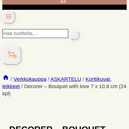
12
Hae
SEARCH
tuotteita…
0
/
Verkkokauppa
/
ASKARTELU
/
Korttikuvat,
leikkeet
/
Decorer – Bouquet with love 7 x 10,8 cm (24
kpl)