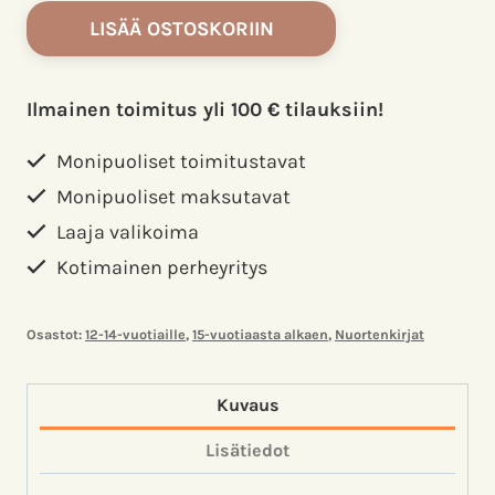
DragonSlayer666
LISÄÄ OSTOSKORIIN
I.
Delikouras,
Aleksi
Ilmainen toimitus yli 100 € tilauksiin!
määrä
Monipuoliset toimitustavat
Monipuoliset maksutavat
Laaja valikoima
Kotimainen perheyritys
Osastot:
12-14-vuotiaille
,
15-vuotiaasta alkaen
,
Nuortenkirjat
Kuvaus
Lisätiedot