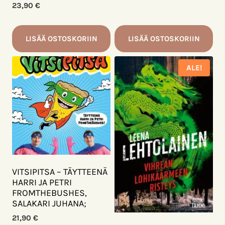
23,90
€
LISÄÄ OSTOSKORIIN
LISÄÄ OSTOSKORIIN
ALE!
VITSIPITSA – TÄYTTEENÄ
HARRI JA PETRI
FROMTHEBUSHES,
SALAKARI JUHANA;
21,90
€