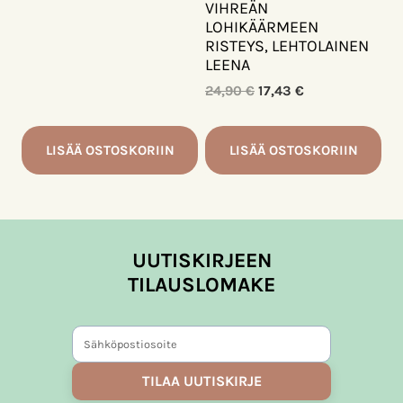
VIHREÄN
LOHIKÄÄRMEEN
RISTEYS, LEHTOLAINEN
LEENA
Alkuperäinen
Nykyinen
24,90
€
17,43
€
hinta
hinta
oli:
on:
24,90 €.
17,43 €.
LISÄÄ OSTOSKORIIN
LISÄÄ OSTOSKORIIN
UUTISKIRJEEN
TILAUSLOMAKE
TILAA UUTISKIRJE