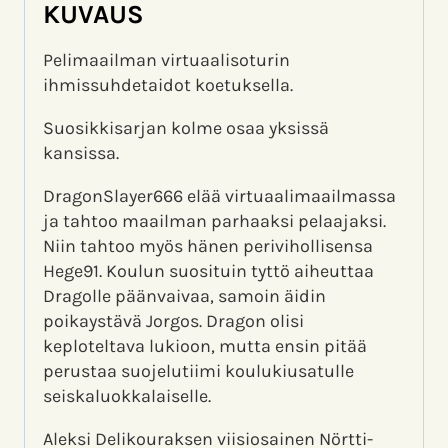
KUVAUS
Pelimaailman virtuaalisoturin
ihmissuhdetaidot koetuksella.
Suosikkisarjan kolme osaa yksissä
kansissa.
DragonSlayer666 elää virtuaalimaailmassa
ja tahtoo maailman parhaaksi pelaajaksi.
Niin tahtoo myös hänen perivihollisensa
Hege91. Koulun suosituin tyttö aiheuttaa
Dragolle päänvaivaa, samoin äidin
poikaystävä Jorgos. Dragon olisi
keploteltava lukioon, mutta ensin pitää
perustaa suojelutiimi koulukiusatulle
seiskaluokkalaiselle.
Aleksi Delikouraksen viisiosainen Nörtti-