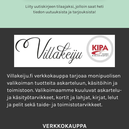
Liity uutiskirjeen tilaajaksi, jolloin saat heti
tiedon uutuuksista ja tarjouksista!
Villakeiju.fi verkkokauppa tarjoaa monipuolisen
valikoiman tuotteita askarteluun, käsitöihin ja
toimistoon. Valikoimaamme kuuluvat askartelu-
ja käsityötarvikkeet, kortit ja lahjat, kirjat, lelut
ja pelit sekä taide- ja toimistotarvikkeet.
VERKKOKAUPPA