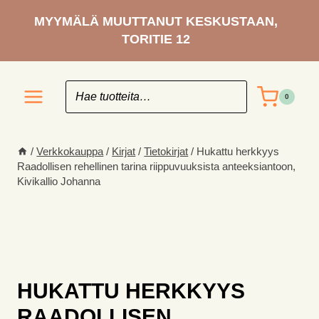
Siirry
MYYMÄLÄ MUUTTANUT KESKUSTAAN,
sisältöön
TORITIE 12
0
/
Verkkokauppa
/
Kirjat
/
Tietokirjat
/
Hukattu herkkyys
Raadollisen rehellinen tarina riippuvuuksista anteeksiantoon,
Kivikallio Johanna
HUKATTU HERKKYYS
RAADOLLISEN