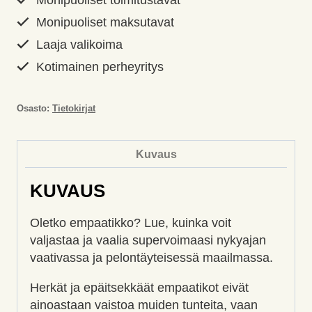
anteeksiantoon,
Monipuoliset maksutavat
Kivikallio
Laaja valikoima
Johanna
määrä
Kotimainen perheyritys
Osasto:
Tietokirjat
Kuvaus
KUVAUS
Oletko empaatikko? Lue, kuinka voit
valjastaa ja vaalia supervoimaasi nykyajan
vaativassa ja pelontäyteisessä maailmassa.
Herkät ja epäitsekkäät empaatikot eivät
ainoastaan vaistoa muiden tunteita, vaan