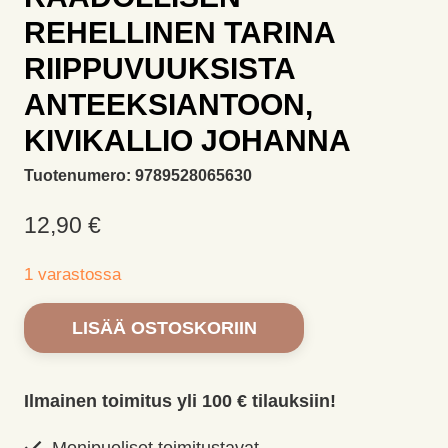
REHELLINEN TARINA
RIIPPUVUUKSISTA
ANTEEKSIANTOON,
KIVIKALLIO JOHANNA
Tuotenumero:
9789528065630
12,90
€
1 varastossa
Hukattu
LISÄÄ OSTOSKORIIN
herkkyys
Raadollisen
rehellinen
Ilmainen toimitus yli 100 € tilauksiin!
tarina
riippuvuuksista
Monipuoliset toimitustavat