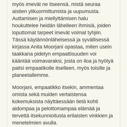
myös imevät ne itseensä, mistä seuraa
aistien ylikuormittumista ja uupumusta.
Auttamisen ja miellyttämisen halu
houkuttelee heidän lähelleen ihmisiä, joiden
loputtomat tarpeet imevät voimat tyhjiin.
Tässä käytännönläheisessä ja syvällisessä
kirjassa Anita Moorjani opastaa, miten usein
taakkana pidetyn empaattisuuden voi
kääntää voimavaraksi, josta on iloa ja hyötyä
paitsi empaatikolle itselleen, myös toisille ja
planeetallemme.
Moorjani, empaatikko itsekin, ammentaa
omista sekä muiden vertaistensa
kokemuksista näyttäessään tietä kohti
aidompaa ja pelottomampaa elämää ja
tervettä itsekunnioitusta erilaisten vinkkien ja
menetelmien avulla.