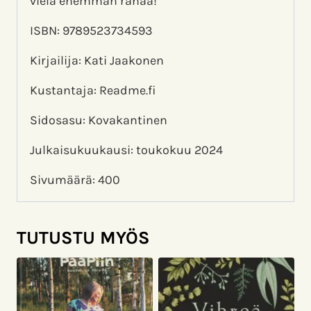
vielä enemmän rahaa!
ISBN: 9789523734593
Kirjailija: Kati Jaakonen
Kustantaja: Readme.fi
Sidosasu: Kovakantinen
Julkaisukuukausi: toukokuu 2024
Sivumäärä: 400
TUTUSTU MYÖS