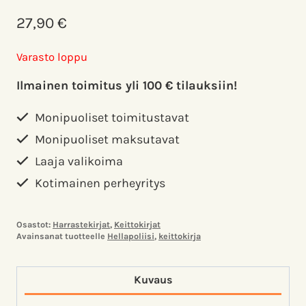
27,90
€
Varasto loppu
Ilmainen toimitus yli 100 € tilauksiin!
Monipuoliset toimitustavat
Monipuoliset maksutavat
Laaja valikoima
Kotimainen perheyritys
Osastot:
Harrastekirjat
,
Keittokirjat
Avainsanat tuotteelle
Hellapoliisi
,
keittokirja
Kuvaus