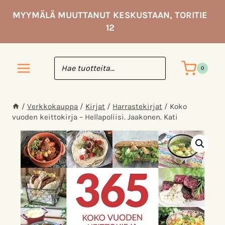
Siirry
MYYMÄLÄ MUUTTANUT KESKUSTAAN, TORITIE
sisältöön
12
0
/
Verkkokauppa
/
Kirjat
/
Harrastekirjat
/
Koko
vuoden keittokirja – Hellapoliisi. Jaakonen. Kati